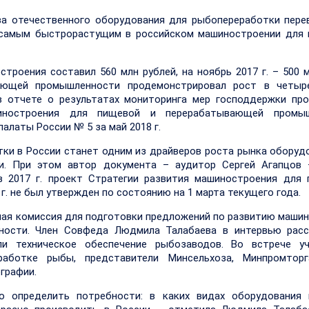
ва отечественного оборудования для рыбопереработки пере
л самым быстрорастущим в российском машиностроении для
троения составил 560 млн рублей, на ноябрь 2017 г. – 500 м
ающей промышленности продемонстрировал рост в четыр
в отчете о результатах мониторинга мер господдержки пр
шиностроения для пищевой и перерабатывающей промыш
алаты России № 5 за май 2018 г.
тки в России станет одним из драйверов роста рынка оборуд
. При этом автор документа – аудитор Сергей Агапцов 
в 2017 г. проект Стратегии развития машиностроения для
 не был утвержден по состоянию на 1 марта текущего года.
ная комиссия для подготовки предложений по развитию маши
ости. Член Совфеда Людмила Талабаева в интервью расс
и техническое обеспечение рыбозаводов. Во встрече уч
работке рыбы, представители Минсельхоза, Минпромторг
графии.
о определить потребности: в каких видах оборудования 