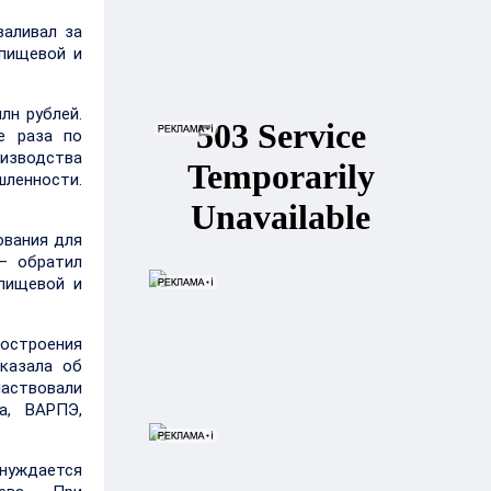
валивал за
 пищевой и
лн рублей.
е раза по
оизводства
ленности.
ования для
– обратил
 пищевой и
ностроения
казала об
аствовали
а, ВАРПЭ,
нуждается