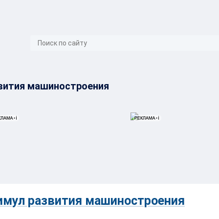
}
звития машиностроения
имул развития машиностроения