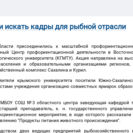
и искать кадры для рыбной отрасли
бласти присоединились к масштабной профориентационн
ьный Центр профориентационной деятельности в Восточн
огического университета (КГМТУ). Акция направлена на вы
аселения и образовательными организациями регионов, 
яйственный комплекс Сахалина и Курил.
вители крымского университета посетили Южно-Сахалинс
листами учреждения организацию совместных ярмарок образ
 МБОУ СОШ №3 областного центра заведующая кафедрой т
 старший преподаватель, к. н. государственного управлен
ориентационное мероприятие, в ходе которого рассказали
авлению "Продукты питания животного происхождения".
одством двух ведущих предприятий рыбохозяйственного 