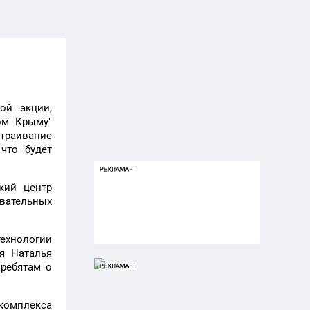
ой акции,
ом Крыму"
страивание
что будет
кий центр
овательных
ехнологии
ия Наталья
 ребятам о
комплекса