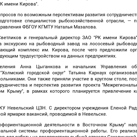
РК имени Кирова".
опросов по возможным перспективам развития сотрудничест
одготовке специалистов рыбохозяйственной отрасли, — п
 управления ФБГОУ КГМТУ Наталья Мазалова.
Светликов и генеральный директор ЗАО "РК имени Кирова"
та экскурсию на рыбоводный завод на лососевый рыбовод
вающий комплекс им. Кирова, после чего предложили орг
едующим трудоустройством на данных предприятиях.
селения Анна Цыганкова и начальник Управления об
Холмский городской округ" Татьяна Карнаух организовал
кольниками. Они также приняли участие в круглом столе, п
удничества и перспектив развития проекта "Межрегиональ
м Крыму", в рамках которого планируется привлечение к
КУ Невельский ЦЗН. С директором учреждения Еленой Рад
ной ярмарке вакансий, проводимой в Невельске.
офориентационной деятельности в Восточном Крыму" нап
альной системы профориентационной работы. Его реализа