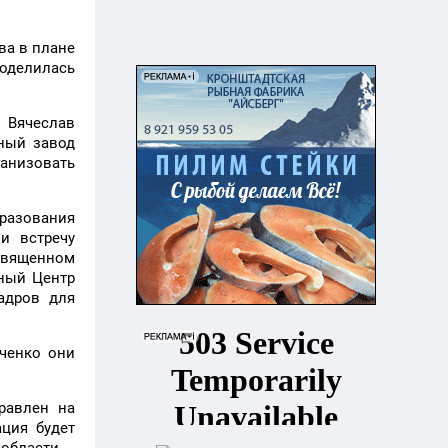
ва в плане
оделилась
 Вячеслав
ный завод
анизовать
разования
и встречу
освященном
ный Центр
адров для
ченко они
равлен на
ция будет