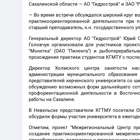
Сахалинской области — АО "Гидрострой" и ЗАО "
— Во время встречи обсуждался широкий круг в
практикоориентированной деятельности при п
старший преподаватель, к.н. государственного
Генеральный директор АО "Гидрострой" Юрий 
Головчук организовали для участников проек
"Монетка" (ОАО "Пиленга") и рыбоперерабаты
прохождение практики студентов КГМТУ с посл
Директор Холмского центра занятости на
администрации муниципального образования "
представителей керченского университета со ш
обсуждению возможных форм дальнейшего сотр
профориентационной деятельности в Восточно
работы на Сахалине.
В Невельске представители КГТМУ посетили О
обсудили формы участия университета в ежегод
Отметим, проект "Межрегиональный Центр пр
создание практикоориентированной межрегион