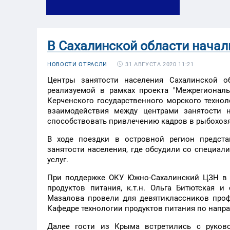
В Сахалинской области начал
31 АВГУСТА 2020 11:21
НОВОСТИ ОТРАСЛИ
Центры занятости населения Сахалинской о
реализуемой в рамках проекта "Межрегионал
Керченского государственного морского технол
взаимодействия между центрами занятости н
способствовать привлечению кадров в рыбохоз
В ходе поездки в островной регион предста
занятости населения, где обсудили со специа
услуг.
При поддержке ОКУ Южно-Сахалинский ЦЗН в
продуктов питания, к.т.н. Ольга Битютская и
Мазалова провели для девятиклассников проф
Кафедре технологии продуктов питания по напр
Далее гости из Крыма встретились с руков