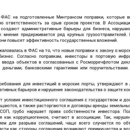
 ФАС на подготовленные Минтрансом поправки, которые в
ую ответственность за срыв сроков проектов. В Ассоциац
я создают административные барьеры для бизнеса, наруша
же мнения придерживается ряд крупных грузоотправителей
 они повысят эффективность государственных вложений.
аловалась в ФАС на то, что новые поправки к закону о морск
изнес. Согласно поправкам, инвесторы в портовую инфра
 ввода объектов в согласованных с Росморречфлотом декл
 деньгами, банковскими гарантиями или поручительствами
ребования для инвестиций в морские порты, утверждают в
тивных барьеров и нарушение законодательства о защите ко
ет условия инвестиционного соглашения с государством и до
мещаются, а также расторгаются и договоры аренды земельны
СОП, грубо нарушает права собственности инвестора. По
 как коррупциогенное, считают в ассоциации. Так, наруше
нием для разрыва соглашений, чаще всего случается по о
власти как стороны соглашения возникают преимущества и в