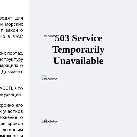
водят для
ии морских
ют закон о
. Но в ФАС
их портах,
структуру
арациях о
. Документ
 АСОП, что
нкуренции.
срочно его
х участков
ложение о
ние сроков
бъективным
озможности