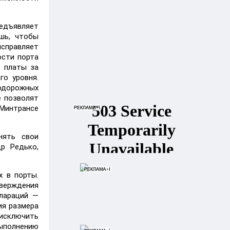
редъявляет
шь, чтобы
исправляет
ости порта
и платы за
го уровня.
нодорожных
е позволят
 Минтрансе
нять свои
др Редько,
х в порты.
тверждения
клараций —
ия размера
исключить
ыполнению