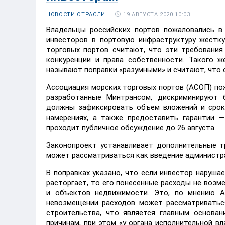
19 АВГУСТА 2020 10:03
НОВОСТИ ОТРАСЛИ
Владельцы российских портов пожаловались в
инвесторов в портовую инфраструктуру жестк
торговых портов считают, что эти требовани
конкуренции и права собственности. Такого 
называют поправки «разумными» и считают, что
Ассоциация морских торговых портов (АСОП) пож
разработанные Минтрансом, дискриминируют б
должны зафиксировать объем вложений и срок
намерениях, а также предоставить гарантии —
проходит публичное обсуждение до 26 августа.
Законопроект устанавливает дополнительные т
может рассматриваться как введение администра
В поправках указано, что если инвестор наруша
расторгает, то его понесенные расходы не воз
и объектов недвижимости. Это, по мнению А
невозмещении расходов может рассматриваться
строительства, что является главным основа
причинам, при этом «у органа исполнительной 