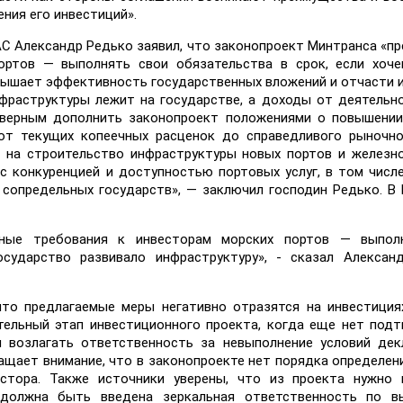
ения его инвестиций».
АС Александр Редько заявил, что законопроект Минтранса «п
ортов — выполнять свои обязательства в срок, если хоче
овышает эффективность государственных вложений и отчасти 
нфраструктуры лежит на государстве, а доходы от деятельн
м верным дополнить законопроект положениями о повышени
от текущих копеечных расценок до справедливого рыночно
в на строительство инфраструктуры новых портов и желез
с конкуренцией и доступностью портовых услуг, в том числ
 сопредельных государств», — заключил господин Редько. В
мные требования к инвесторам морских портов — выпол
осударство развивало инфраструктуру», - сказал Алексан
что предлагаемые меры негативно отразятся на инвестиция
тельный этап инвестиционного проекта, когда еще нет под
и возлагать ответственность за невыполнение условий де
ащает внимание, что в законопроекте нет порядка определен
естора. Также источники уверены, что из проекта нужно 
 должна быть введена зеркальная ответственность по в