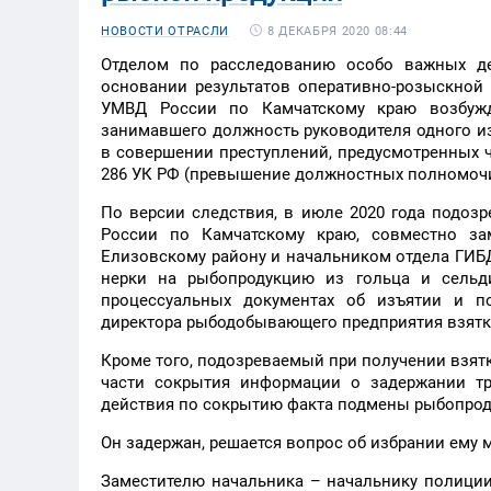
8 ДЕКАБРЯ 2020 08:44
НОВОСТИ ОТРАСЛИ
Отделом по расследованию особо важных де
основании результатов оперативно-розыскной
УМВД России по Камчатскому краю возбужд
занимавшего должность руководителя одного и
в совершении преступлений, предусмотренных ч. 
286 УК РФ (превышение должностных полномочи
По версии следствия, в июле 2020 года подо
России по Камчатскому краю, совместно з
Елизовскому району и начальником отдела ГИБ
нерки на рыбопродукцию из гольца и сель
процессуальных документах об изъятии и п
директора рыбодобывающего предприятия взятку
Кроме того, подозреваемый при получении взят
части сокрытия информации о задержании тр
действия по сокрытию факта подмены рыбопрод
Он задержан, решается вопрос об избрании ему 
Заместителю начальника – начальнику полици