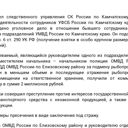
л следственного управления СК России по Камчатском
 деятельности сотрудников УФСБ России по Камчатскому к
ено уголовное дело в отношении бывшего сотрудника
з подразделений УМВД России по Камчатскому краю. Он под
6 ст. 290 УК РФ (получение взятки в особо крупном размере)
й).
зреваемый, являющийся руководителем одного из подразде
аместителем начальника – начальником полиции ОМВД 
ДД ОМВД России по Елизовскому району за подмену рыбопр
ди в меньшем объеме и последующее отражение рыбопр
омещении на ответственное хранение, получили от комм
 в сумме 2 миллионов рублей.
ки совершил преступление против интересов государственно
анспортного средства с незаконной продукцией, а также
укции.
меры пресечения в виде заключения под стражу.
и ОМВД России по Елизовскому району и руководителю отд