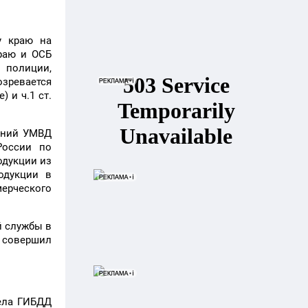
у краю на
раю и ОСБ
 полиции,
озревается
 и ч.1 ст.
лений УМВД
России по
одукции из
одукции в
ерческого
й службы в
 совершил
ела ГИБДД