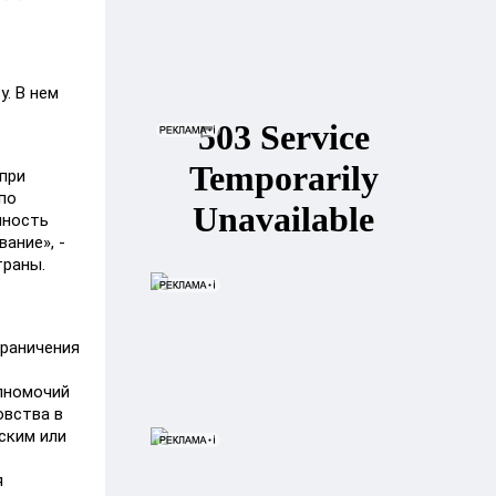
. В нем
при
по
нность
ание», -
траны.
граничения
лномочий
овства в
ским или
я