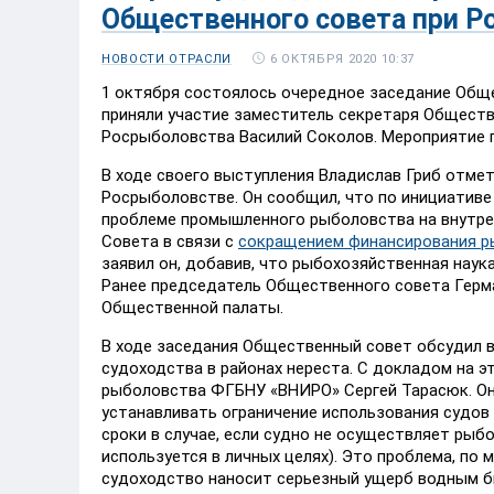
Общественного совета при Р
6 ОКТЯБРЯ 2020 10:37
НОВОСТИ ОТРАСЛИ
1 октября состоялось очередное заседание Обще
приняли участие заместитель секретаря Обществ
Росрыболовства Василий Соколов. Мероприятие 
В ходе своего выступления Владислав Гриб отме
Росрыболовстве. Он сообщил, что по инициатив
проблеме промышленного рыболовства на внутре
Совета в связи с
сокращением финансирования р
заявил он, добавив, что рыбохозяйственная нау
Ранее председатель Общественного совета Герм
Общественной палаты.
В ходе заседания Общественный совет обсудил в
судоходства в районах нереста. С докладом на э
рыболовства ФГБНУ «ВНИРО» Сергей Тарасюк. Он
устанавливать ограничение использования судов
сроки в случае, если судно не осуществляет рыб
используется в личных целях). Это проблема, по 
судоходство наносит серьезный ущерб водным б