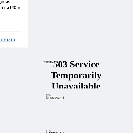
дания
латы РФ с
 ПЕЧАТИ