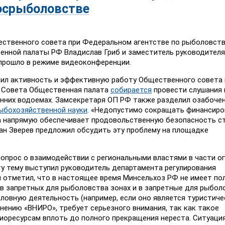
осрыболовстве
ственного совета при Федеральном агентстве по рыболовству
енной палаты РФ Владислав Гриб и заместитель руководителя
прошло в режиме видеоконференции.
тил активность и эффективную работу Общественного совета 
е Совета Общественная палата
собирается
провести слушания 
нних водоемах. Замсекретаря ОП РФ также разделил озабоче
ыбохозяйственной науки
. «Недопустимо сокращать финансиров
ка напрямую обеспечивает продовольственную безопасность с
ан Зверев предложил обсудить эту проблему на площадке
опрос о взаимодействии с региональными властями в части о
ту тему выступил руководитель департамента регулирования
 отметил, что в настоящее время Минсельхоз РФ не имеет по
 в запретных для рыболовства зонах и в запретные для рыбол
оловную деятельность (например, если оно является туристиче
мнению «ВНИРО», требует серьезного внимания, так как такое
иоресурсам вплоть до полного прекращения нереста. Ситуаци