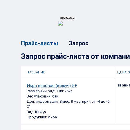
{{ITEM.TITLE}}
{{ITEM.TITLE}
Запрос
Прайс-листы
Запрос прайс-листа от компан
НАЗВАНИЕ
ЦЕНА О
Икра весовая (кижуч) 5+
звонит
Размерный ряд: 11кг 25кг
Вес упаковки: бак
Доп. информация: 8 мес. 8 мес. при t от -4 до -6
С°
Вид: Кижуч
Продукция: Икра