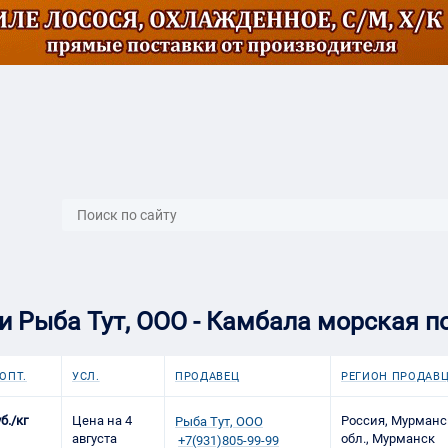
}
 Рыба Тут, ООО - Камбала морская пот
ОПТ.
УСЛ.
ПРОДАВЕЦ
РЕГИОН ПРОДАВ
б./кг
Цена на 4
Россия, Мурманс
Рыба Тут, ООО
августа
обл., Мурманск
+7(931)805-99-99