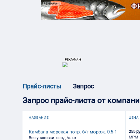
{{ITEM.TITLE}}
{{ITEM.TITLE}
Запрос
Прайс-листы
Запрос прайс-листа от компании
НАЗВАНИЕ
ЦЕНА 
Камбала морская потр. б/г морож. 0,5-1
255 ру
МРМ
Вес упаковки: сэнд /эл.в