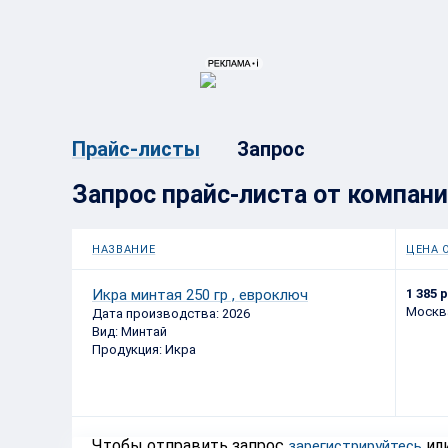
{{ITEM.TITLE}}
{{ITEM.TITLE}
Запрос
Прайс-листы
Запрос прайс-листа от компани
НАЗВАНИЕ
ЦЕНА 
Икра минтая 250 гр , евроключ
1 385 
Москв
Дата производства: 2026
Вид: Минтай
Продукция: Икра
Чтобы отправить запрос
ил
зарегистрируйтесь