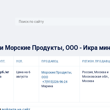
}
и Морские Продукты, ООО - Икра мин
ОПТ.
УСЛ.
ПРОДАВЕЦ
РЕГИОН ПРОДАВЦ
руб./кг
Цена на 6
Россия, Москва и
Морские Продукты,
а
августа
Московская обл.,
ООО
Москва
+7(915)226-96-24
Марина
и
.
войдите на сайт