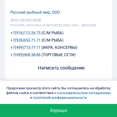
Русский рыбный мир, ООО
ИНН:5074018058
РОССИЯ, МОСКВА И МОСКОВСКАЯ ОБЛ., МОСКВА
+7(916)112-26-75
(С/М РЫБА)
+7(926)652-71-71
(С/М РЫБА)
+7(499)713-77-71
(ИКРА, КОНСЕРВЫ)
+7(495)968-38-86
(ТОРГОВЫЕ СЕТИ)
Написать сообщение
Продолжая просмотр этого сайта, Вы соглашаетесь на обработку
Икра трески
файлов cookie в соответствии с
пользовательским соглашением
и
политикой конфиденциальности
РАЗМЕЩЕНО: 3 АВГУСТА
звоните!/шт
Хорошо
Подробнее
Цена на 3 августа