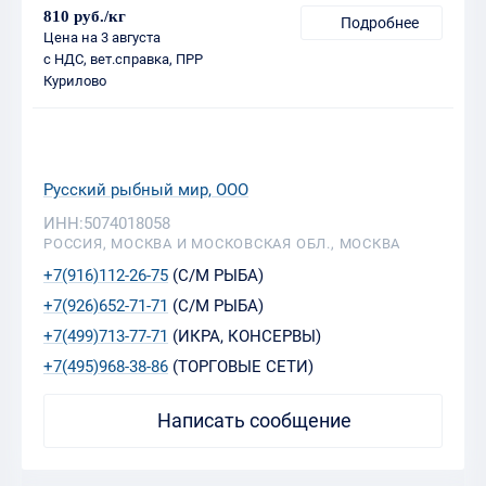
810 руб./кг
Подробнее
Цена на 3 августа
с НДС, вет.справка, ПРР
Курилово
Русский рыбный мир, ООО
ИНН:5074018058
РОССИЯ, МОСКВА И МОСКОВСКАЯ ОБЛ., МОСКВА
+7(916)112-26-75
(С/М РЫБА)
+7(926)652-71-71
(С/М РЫБА)
+7(499)713-77-71
(ИКРА, КОНСЕРВЫ)
+7(495)968-38-86
(ТОРГОВЫЕ СЕТИ)
Написать сообщение