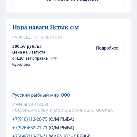
Икра наваги Ястык с/м
РАЗМЕЩЕНО: 3 АВГУСТА
380,50 руб./кг
Подробнее
Цена на 3 августа
с НДС, вет.справка, ПРР
Курилово
Русский рыбный мир, ООО
ИНН:5074018058
РОССИЯ, МОСКВА И МОСКОВСКАЯ ОБЛ., МОСКВА
+7(916)112-26-75
(С/М РЫБА)
+7(926)652-71-71
(С/М РЫБА)
+7(499)713-77-71
(ИКРА, КОНСЕРВЫ)