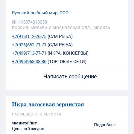
Русский рыбный мир, ООО
ИНН:5074018058
РОССИЯ, МОСКВА И МОСКОВСКАЯ ОБЛ., МОСКВА
+7(916)112-26-75
(С/М РЫБА)
+7(926)652-71-71
(С/М РЫБА)
+7(499)713-77-71
(ИКРА, КОНСЕРВЫ)
+7(495)968-38-86
(ТОРГОВЫЕ СЕТИ)
Написать сообщение
Икра лососевая зернистая
РАЗМЕЩЕНО: 3 АВГУСТА
звоните!/шт
Подробнее
Цена на 3 августа