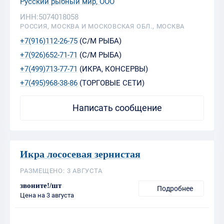
Русский рыбный мир, ООО
ИНН:5074018058
РОССИЯ, МОСКВА И МОСКОВСКАЯ ОБЛ., МОСКВА
+7(916)112-26-75
(С/М РЫБА)
+7(926)652-71-71
(С/М РЫБА)
+7(499)713-77-71
(ИКРА, КОНСЕРВЫ)
+7(495)968-38-86
(ТОРГОВЫЕ СЕТИ)
Написать сообщение
Икра лососевая зернистая
РАЗМЕЩЕНО: 3 АВГУСТА
звоните!/шт
Подробнее
Цена на 3 августа