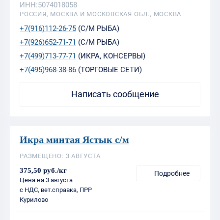
ИНН:5074018058
РОССИЯ, МОСКВА И МОСКОВСКАЯ ОБЛ., МОСКВА
+7(916)112-26-75
(С/М РЫБА)
+7(926)652-71-71
(С/М РЫБА)
+7(499)713-77-71
(ИКРА, КОНСЕРВЫ)
+7(495)968-38-86
(ТОРГОВЫЕ СЕТИ)
Написать сообщение
Икра минтая Ястык с/м
РАЗМЕЩЕНО: 3 АВГУСТА
375,50 руб./кг
Подробнее
Цена на 3 августа
с НДС, вет.справка, ПРР
Курилово