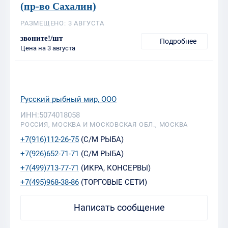
(пр-во Сахалин)
РАЗМЕЩЕНО: 3 АВГУСТА
звоните!/шт
Подробнее
Цена на 3 августа
Русский рыбный мир, ООО
ИНН:5074018058
РОССИЯ, МОСКВА И МОСКОВСКАЯ ОБЛ., МОСКВА
+7(916)112-26-75
(С/М РЫБА)
+7(926)652-71-71
(С/М РЫБА)
+7(499)713-77-71
(ИКРА, КОНСЕРВЫ)
+7(495)968-38-86
(ТОРГОВЫЕ СЕТИ)
Написать сообщение