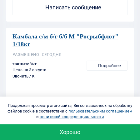
Камбала с/м б/г б/б М "Росрыбфлот"
1/18кг
РАЗМЕЩЕНО: СЕГОДНЯ
звоните!/кг
Подробнее
Цена на 3 августа
Звонить / КГ
Краснодарская рыбная компания (Солдатов), ООО
ИНН:2325024625
РОССИЯ, КРАСНОДАРСКИЙ КРАЙ, АПШЕРОНСК
+7(918)442-20-01
Продолжая просмотр этого сайта, Вы соглашаетесь на обработку
файлов cookie в соответствии с
пользовательским соглашением
и
политикой конфиденциальности
Написать сообщение
Хорошо