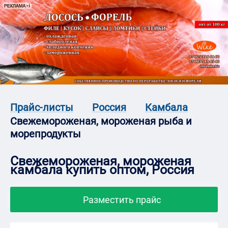
Прайс-листы
Россия
Камбала
Свежемороженая, мороженая рыба и
морепродукты
Свежемороженая, мороженая
камбала купить оптом, Россия
Разместить прайс
Фильтры
Камбала белобрюхая, икряная, ПБГ,