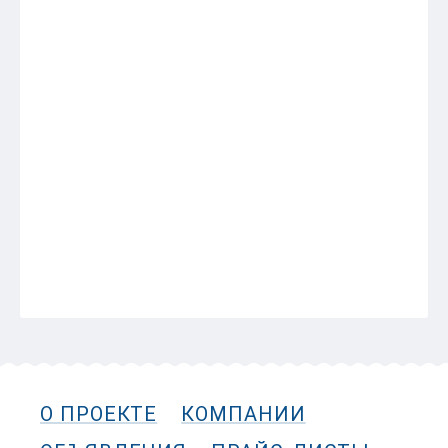
КАМБАЛА пятнистая 0,5-1 кг штучка
08:00
Краб Камчатский конечности 6L.
08:00
ВЕРСИЯ ДЛЯ ПЕЧАТИ
Назад
О ПРОЕКТЕ
КОМПАНИИ