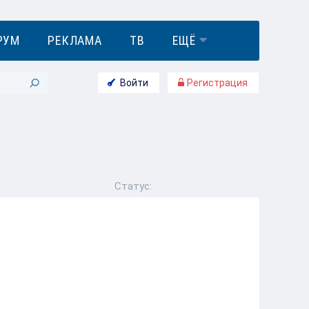
РУМ
РЕКЛАМА
ТВ
ЕЩЁ
Войти
Регистрация
Статус:
Контакты
Соколова Е.А., ИП
Россия, Москва и
Московская обл., Москва