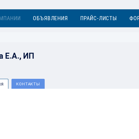
МПАНИИ
ОБЪЯВЛЕНИЯ
ПРАЙС-ЛИСТЫ
ФО
 Е.А., ИП
КОНТАКТЫ
ИЯ
сосем, 115 гр.
сти 24 мес. сент.