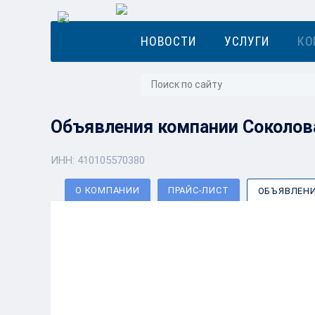
НОВОСТИ
УСЛУГИ
КО
Объявления компании Соколова
ИНН: 410105570380
О КОМПАНИИ
ПРАЙС-ЛИСТ
ОБЪЯВЛЕН
ПРОДАМ:
Риет из тунца с ло
20:00
Риет из тунца с лососем, 115 гр, ТУ, Срок годно