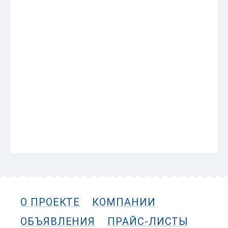
КАМБАЛА пятнистая 0,5-1 кг штучка
16:00
Краб Камчатский конечности 6L.
16:00
ВЕРСИЯ ДЛЯ ПЕЧАТИ
Назад
О ПРОЕКТЕ
КОМПАНИИ
ОБЪЯВЛЕНИЯ
ПРАЙС-ЛИСТЫ