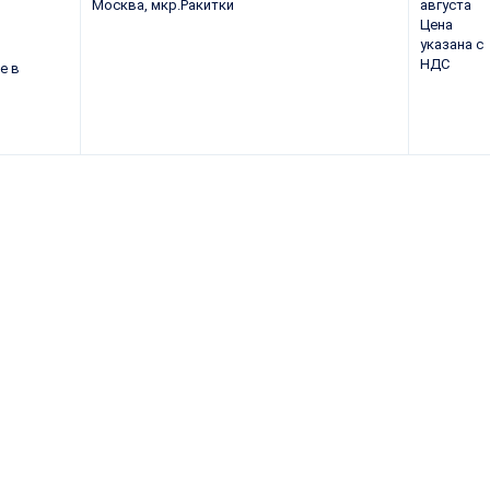
Москва, мкр.Ракитки
августа
Цена
указана с
НДС
е в
ВАША ДОЛЖНОСТЬ: