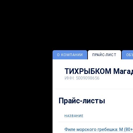
О КОМПАНИИ
ПРАЙС-ЛИСТ
ОБ
ТИХРЫБКОМ Магад
ИНН: 5009098656
Прайс-листы
НАЗВАНИЕ
Филе морского гребешка: M (80+