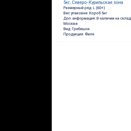
5кг, Северо-Курильская зона
Размерный ряд: L (60+)
Вес упаковки: Короб 5кг
Доп. информация: В наличии на склад
Москве
Вид: Гребешок
Продукция: Филе
{{errors.message}}
ВАШЕ ИМЯ: