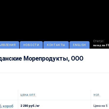
Статус:
назад на 
ЪЯВЛЕНИЯ
НОВОСТИ
КОНТАКТЫ
ENGLISH
анские Морепродукты, ООО
ЦЕНА ОПТ.
УСЛ.
), короб
2 280 руб./кг
Цена на 5