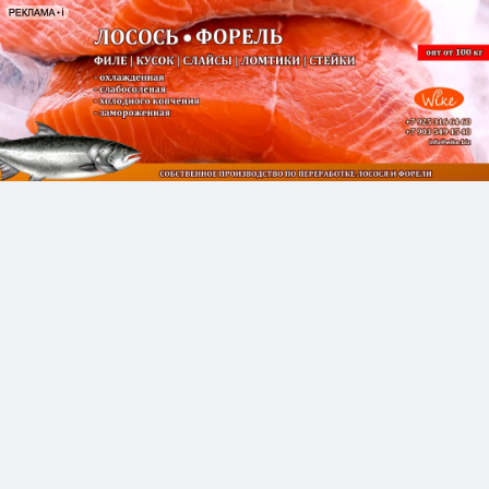
ПРОДАМ:
КАРАСЬ ТУШКА !ПЛАСТ !
МОРОЖЕНЫЙ !ФИЛЕ !
7 АВГУСТА 06:05
ПЛАСТ КАРАСЯ МОРОЖЕНЫЙ ИЗ КАРАСЯ 500 + ГР.
Азовское море. ЦЕХ ПЕРЕРАБОТКИ Таганрог
almos70@list.ru 89081927210 89281564161 Алексей