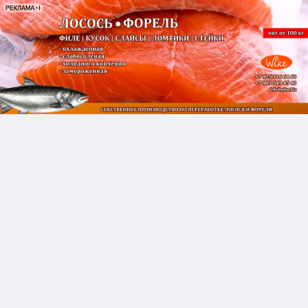
ПРОДАМ:
Хребты горбуши и кеты
5 АВГУСТА 10:19
Компании Империя Мясоедов предлагает к
продаже хребты горбуши и кеты. Монолит,
заморозка, блоки. От 20 тонн. Цена 35₽/кг.
Самовывоз с Екатеринбурга или доставка
транспортной компанией.
http://www.pro100fish.ru