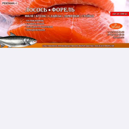
КУПЛЮ:
Рыбий жир технический
темный
30 ИЮНЯ 10:20
Закупаем рыбий жир для технических
целей,темный!