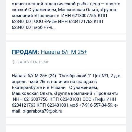
отечественной атлантической рыбы цена — просто
сказка! С уважением, Машковская Ольга, «Группа
компаний «Провиант» ИНН 6213007756, КПП
623401001 ООО «Риф» ИНН 6234121763 КПП
623401001 моб +7-9...
ПРОДАМ:
Навага б/г М 25+
3 АВГУСТА 15:58
Навага б/г М 25+ (24) "Октябрьский-1" Цех №1, 2 д.в.
апрель - май 26г в наличии на складах в
Екатеринбурге и в Рязани С уважением,
Машковская Ольга, «Группа компаний «Провиант»
ИНН 6213007756, КПП 623401001 ООО «Риф» ИНН
6234121763 КПП 623401001 моб +7-916-557-34-59, e-
mail: olgarabota79@bk.ru