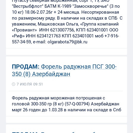
Путассу северная мороженная, сорт 1, ТУ, ЗАО
"Вестрыбфлот" БАТМ К-1989 "Замоскворечье" (3 по
10 кг) 18.06-2.07.26г + 24 месяца. Несортированная
по размерному ряду. В наличии на складах в СПБ С
уважением, Машковская Ольга, «Группа компаний
«Провиант» ИНН 6213007756, КПП 623401001 ООО
«Риф» ИНН 6234121763 КПП 623401001 моб +7-916-
557-34-59, e-mail: olgarabota79@bk.ru
ПРОДАМ:
Форель радужная ПСГ 300-
350 (8) Азербайджан
7 ИЮЛЯ 09:51
Форель радужная мороженая потрошеная с
головой 300-350 гр (8 кг) (57-Q-00794) Азербайджан
март 26 годен до 1.03.28 в наличии на складе в Спб