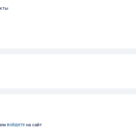
укты
войдите
или
на сайт