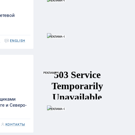
сетевой
Ы
ENGLISH
вщиками
е и Северо-
КОНТАКТЫ