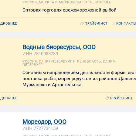
РОССИЯ, МОСКВА И МОСКОВСКАЯ ОБЛ., МОСКВА
Оптовая торговля свежемороженой рыбой
ДРОБНЕЕ
ПРАЙС-ЛИСТ
КОНТАКТ
Водные биоресурсы, ООО
ИНН:7810088239
РОССИЯ, САНКТ-ПЕТЕРБУРГ И ЛЕНОБЛАСТЬ, САНКТ-
ПЕТЕРБУРГ
Основным направлением деятельности фирмы явл
поставка рыбы, морепродуктов из районов Дальнег
Мурманска и Архангельска.
ДРОБНЕЕ
ПРАЙС-ЛИСТ
Мореодор, ООО
ИНН:7727734159