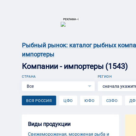
{{ITEM.TITLE}}
{{ITEM.TITLE}
Рыбный рынок: каталог рыбных комп
импортеры
Компании - импортеры (1543)
СТРАНА
РЕГИОН
Все
сначала укажите
ВСЯ РОССИЯ
ЦФО
ЮФО
СЗФО
ДФ
Виды продукции
Свежемороженая, мороженая рыба и