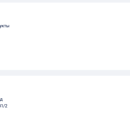
укты
од
31/2