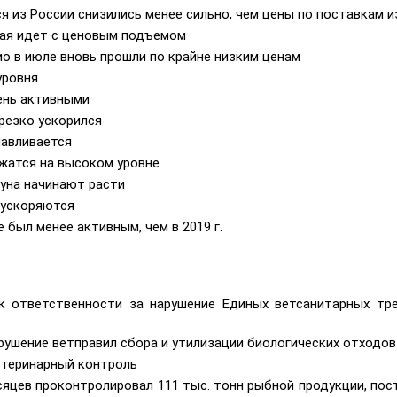
 из России снизились менее сильно, чем цены по поставкам 
тая идет с ценовым подъемом
о в июле вновь прошли по крайне низким ценам
уровня
ень активными
резко ускорился
навливается
жатся на высоком уровне
уна начинают расти
 ускоряются
был менее активным, чем в 2019 г.
к ответственности за нарушение Единых ветсанитарных тр
рушение ветправил сбора и утилизации биологических отходов
ветеринарный контроль
яцев проконтролировал 111 тыс. тонн рыбной продукции, пос