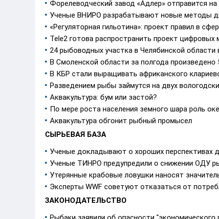
Форелеводческий завод «Адлер» отправится на
Ученые ВНИРО разрабатывают новые методы диа
«Регуляторная гильотина»: проект правил в сфе
Tele2 готова распространить проект цифровых
24 рыбоводных участка в Челябинской области 
В Смоленской области за полгода произведено
В КБР стали выращивать африканского клариев
Разведением рыбы займутся на двух вологодски
Аквакультура: бум или заcтой?
По мере роста населения земного шара роль ок
Аквакультура обгонит рыбный промысел
СЫРЬЕВАЯ БАЗА
Ученые докладывают о хороших перспективах д
Ученые ТИНРО предупредили о снижении ОДУ р
Утерянные крабовые ловушки наносят значител
Эксперты WWF советуют отказаться от потреб
ЗАКОНОДАТЕЛЬСТВО
Рыбаки заявили об опасности "экономического 