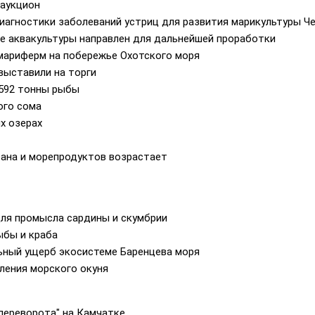
 аукцион
гностики заболеваний устриц для развития марикультуры Че
ре аквакультуры направлен для дальнейшей проработки
 мариферм на побережье Охотского моря
выставили на торги
 592 тонны рыбы
ого сома
х озерах
еана и морепродуктов возрастает
ля промысла сардины и скумбрии
ыбы и краба
ьный ущерб экосистеме Баренцева моря
ления морского окуня
переворота" на Камчатке