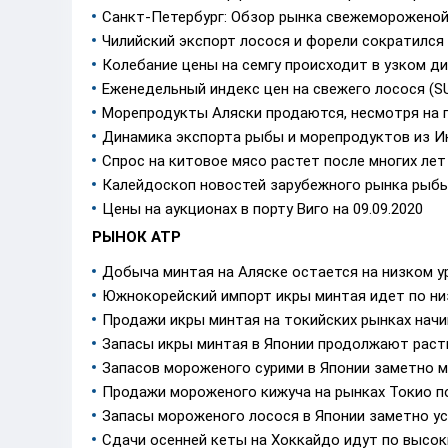
Санкт-Петербург: Обзор рынка свежемороженой 
Чилийский экспорт лосося и форели сократился 
Колебание цены на семгу происходит в узком д
Еженедельный индекс цен на свежего лосося (SUP
Морепродукты Аляски продаются, несмотря на 
Динамика экспорта рыбы и морепродуктов из Ин
Спрос на китовое мясо растет после многих лет
Калейдоскоп новостей зарубежного рынка рыбы
Цены на аукционах в порту Виго на 09.09.2020
РЫНОК АТР
Добыча минтая на Аляске остается на низком у
Южнокорейский импорт икры минтая идет по ни
Продажи икры минтая на токийских рынках нач
Запасы икры минтая в Японии продолжают раст
Запасов мороженого сурими в Японии заметно ме
Продажи мороженого кижуча на рынках Токио по-
Запасы мороженого лосося в Японии заметно у
Сдачи осенней кеты на Хоккайдо идут по высо