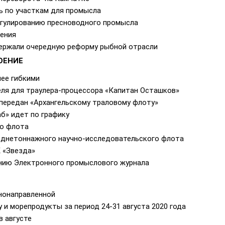
ь по участкам для промысла
егулированию пресноводного промысла
ения
ержали очередную реформу рыбной отрасли
ОЕНИЕ
лее гибкими
еля для траулера-процессора «Капитан Осташков»
 передан «Архангельскому траловому флоту»
б» идет по графику
го флота
еднетоннажного научно-исследовательского флота
 «Звезда»
нию Электронного промыслового журнала
нонаправленной
 и морепродукты за период 24-31 августа 2020 года
в августе