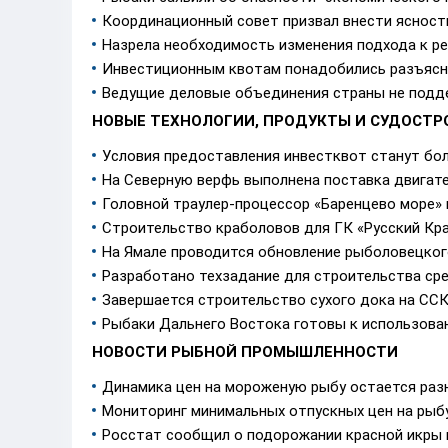
Координационный совет призвал внести ясност
Назрела необходимость изменения подхода к р
Инвестиционным квотам понадобились разъясн
Ведущие деловые объединения страны не подд
НОВЫЕ ТЕХНОЛОГИИ, ПРОДУКТЫ И СУДОСТР
Условия предоставления инвестквот станут бо
На Северную верфь выполнена поставка двигат
Головной траулер-процессор «Баренцево море»
Строительство краболовов для ГК «Русский Кра
На Ямале проводится обновление рыболовецко
Разработано техзадание для строительства ср
Завершается строительство сухого дока на ССК
Рыбаки Дальнего Востока готовы к использова
НОВОСТИ РЫБНОЙ ПРОМЫШЛЕННОСТИ
Динамика цен на мороженую рыбу остается раз
Мониторинг минимальных отпускных цен на рыбу
Росстат сообщил о подорожании красной икры 