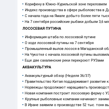
Корифену в Южно-Курильской зоне переловили
Индекс производства в сфере рыболовства в Да
С начала года на Ямале добыто более пяти тыс
На 7 сентября российские рыбаки добыли 3,6 м
ЛОСОСЕВАЯ ПУТИНА
Информация штаба по лососевой путине
О ходе лососевой путины на 7 сентября
Промышленный вылов лосося в Магаданской обл
На Чукотке с начала лососевой путины выловил
Еще две сахалинские реки перекроют РУЗами
АКВАКУЛЬТУРА
Аквакультурный обзор (Неделя 36/37)
Правительство Китая поддерживает развитие к
Норвежцы продолжают наращивать производств
Новая компания построит лососевую ферму с У
Крупные рыболовные компании начинают занима
В Иране заявили о производстве 52 тыс. тонн в