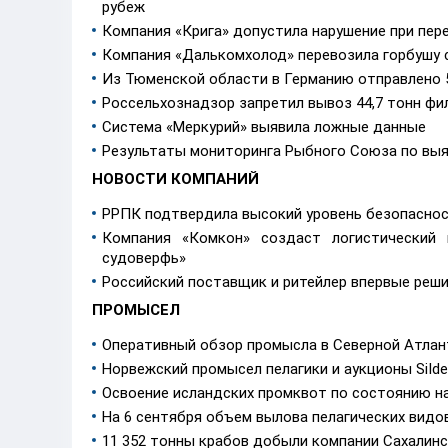
рубеж
Компания «Крига» допустила нарушение при пер
Компания «Далькомхолод» перевозила горбушу 
Из Тюменской области в Германию отправлено 
Россельхознадзор запретил вывоз 44,7 тонн фи
Система «Меркурий» выявила ложные данные
Результаты мониторинга Рыбного Союза по вы
НОВОСТИ КОМПАНИЙ
РРПК подтвердила высокий уровень безопасно
Компания «Комкон» создаст логистический 
судоверфь»
Российский поставщик и ритейлер впервые реш
ПРОМЫСЕЛ
Оперативный обзор промысла в Северной Атланти
Норвежский промысел пелагики и аукционы SiIdel
Освоение исландских промквот по состоянию на
На 6 сентября объем вылова пелагических видо
11 352 тонны крабов добыли компании Сахалинс