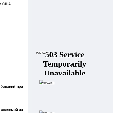
из США
ебований при
тавляемой за