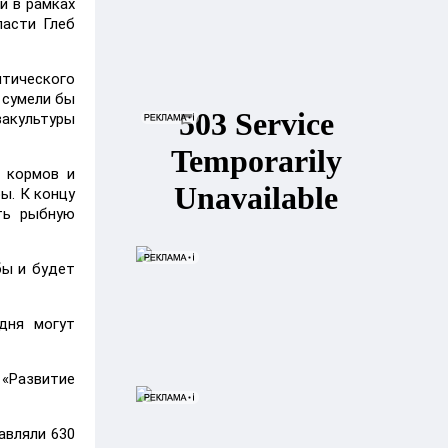
й в рамках
ласти Глеб
итического
 сумели бы
вакультуры
у кормов и
ы. К концу
ть рыбную
бы и будет
дня могут
 «Развитие
авляли 630