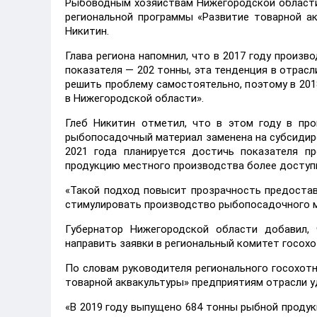
Рыбоводным хозяйствам Нижегородской области 
региональной программы «Развитие товарной ак
Никитин.
Глава региона напомнил, что в 2017 году произ
показателя — 202 тонны, эта тенденция в отрасл
решить проблему самостоятельно, поэтому в 20
в Нижегородской области».
Глеб Никитин отметил, что в этом году в про
рыбопосадочный материал заменена на субсидиро
2021 года планируется достичь показателя п
продукцию местного производства более доступ
«Такой подход повысит прозрачность предостав
стимулировать производство рыбопосадочного ма
Губернатор Нижегородской области добавил,
направить заявки в региональный комитет госохо
По словам руководителя регионального госохот
товарной аквакультуры» предприятиям отрасли у
«В 2019 году выпущено 684 тонны рыбной продукц