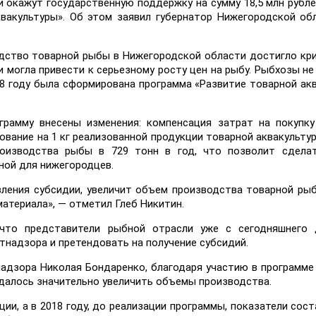
окажут государственную поддержку на сумму 18,5 млн рубле
вакультуры». Об этом заявил губернатор Нижегородской об
водство товарной рыбы в Нижегородской области достигло кр
и могла привести к серьезному росту цен на рыбу. Рыбхозы не
18 году была сформирована программа «Развитие товарной ак
грамму внесены изменения: компенсация затрат на покупк
вание на 1 кг реализованной продукции товарной аквакультур
роизводства рыбы в 729 тонн в год, что позволит сдела
ной для нижегородцев.
ления субсидии, увеличит объем производства товарной ры
териала», — отметил Глеб Никитин.
 что представители рыбной отрасли уже с сегодняшнего 
тнадзора и претендовать на получение субсидий.
надзора Николая Бондаренко, благодаря участию в программе
далось значительно увеличить объемы производства.
ии, а в 2018 году, до реализации программы, показатели сост