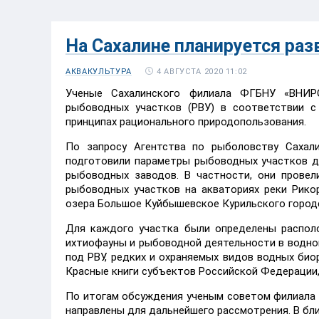
На Сахалине планируется раз
4 АВГУСТА 2020 11:02
АКВАКУЛЬТУРА
Ученые Сахалинского филиала ФГБНУ «ВНИР
рыбоводных участков (РВУ) в соответствии с
принципах рационального природопользования.
По запросу Агентства по рыболовству Сахал
подготовили параметры рыбоводных участков д
рыбоводных заводов. В частности, они прове
рыбоводных участков на акваториях реки Рико
озера Большое Куйбышевское Курильского городс
Для каждого участка были определены располо
ихтиофауны и рыбоводной деятельности в водно
под РВУ, редких и охраняемых видов водных биор
Красные книги субъектов Российской Федерации,
По итогам обсуждения ученым советом филиала
направлены для дальнейшего рассмотрения. В б