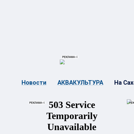
{{ITEM.TITLE}}
{{ITEM.TITLE}
На Сах
Новости
АКВАКУЛЬТУРА