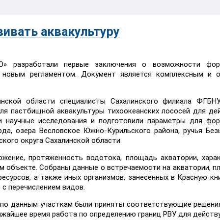
вивать аквакультуру
О» разработали первые заключения о возможности фор
 новым регламентом. Документ является комплексным и о
инской области специалисты Сахалинского филиала ФГБН
ля пастбищной аквакультуры тихоокеанских лососей для д
ли научные исследования и подготовили параметры для фо
рда, озера Весловское Южно-Курильского района, ручья Бе
кого округа Сахалинской области.
жение, протяженность водотока, площадь акватории, хара
м объекте. Собраны данные о встречаемости на акватории, п
есурсов, а также иных организмов, занесенных в Красную кни
 с перечислением видов.
 по данным участкам были приняты соответствующие решени
лижайшее время работа по определению границ РВУ для дейст