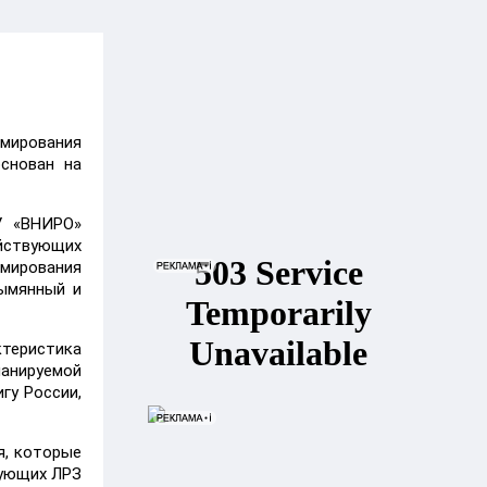
мирования
снован на
У «ВНИРО»
ействующих
рмирования
зымянный и
ктеристика
ланируемой
гу России,
я, которые
вующих ЛРЗ