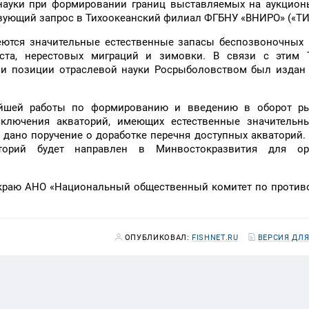
 науки при формировании границ выставляемых на аукцион
твующий запрос в Тихоокеанский филиал ФГБНУ «ВНИРО» («ТИ
еются значительные естественные запасы беспозвоночных 
реста, нерестовых миграций и зимовки. В связи с этим
и позиции отраслевой науки Росрыболовством был издан 
ейшей работы по формированию и введению в оборот р
сключения акваторий, имеющих естественные значительн
дано поручение о доработке перечня доступных акваторий.
торий будет направлен в Минвостокразвития для ор
 краю АНО «Национальный общественный комитет по против
ОПУБЛИКОВАЛ:
FISHNET.RU
ВЕРСИЯ ДЛЯ