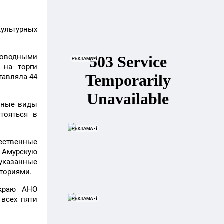
ультурных
боводными
 на торги
тавляла 44
 иные виды
тояться в
ественные
, Амурскую
 указанные
иториями.
 краю АНО
всех пяти