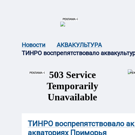
{{ITEM.TITLE}}
{{ITEM.TITLE}
Новости
АКВАКУЛЬТУРА
ТИНРО воспрепятствовало аквакульту
ТИНРО воспрепятствовало ак
акваториях Приморья