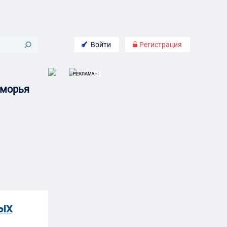
Войти
Регистрация
иморья
ых