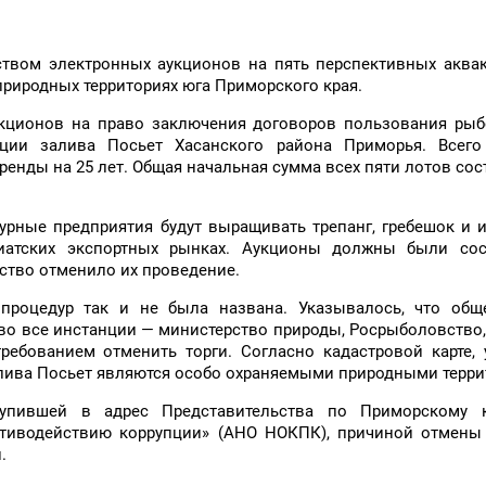
вом электронных аукционов на пять перспективных аквак
природных территориях юга Приморского края.
укционов на право заключения договоров пользования ры
иции залива Посьет Хасанского района Приморья. Всего
ренды на 25 лет. Общая начальная сумма всех пяти лотов сос
ьтурные предприятия будут выращивать трепанг, гребешок и
зиатских экспортных рынках. Аукционы должны были сос
ство отменило их проведение.
процедур так и не была названа. Указывалось, что общ
во все инстанции — министерство природы, Росрыболовство
ребованием отменить торги. Согласно кадастровой карте,
залива Посьет являются особо охраняемыми природными терр
тупившей в адрес Представительства по Приморскому
тиводействию коррупции» (АНО НОКПК), причиной отмены 
.