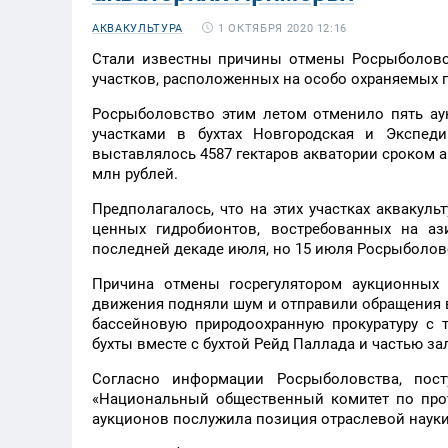
1 ОКТЯБРЯ 2020 12:16
АКВАКУЛЬТУРА
Стали известны причины отмены Росрыболовст
участков, расположенных на особо охраняемых 
Росрыболовство этим летом отменило пять а
участками в бухтах Новгородская и Экспед
выставлялось 4587 гектаров акватории сроком а
млн рублей.
Предполагалось, что на этих участках аквакул
ценных гидробионтов, востребованных на а
последней декаде июля, но 15 июля Росрыболов
Причина отмены госрегулятором аукционных 
движения подняли шум и отправили обращения 
бассейновую природоохранную прокуратуру с т
бухты вместе с бухтой Рейд Паллада и частью 
Согласно информации Росрыболовства, пос
«Национальный общественный комитет по про
аукционов послужила позиция отраслевой науки