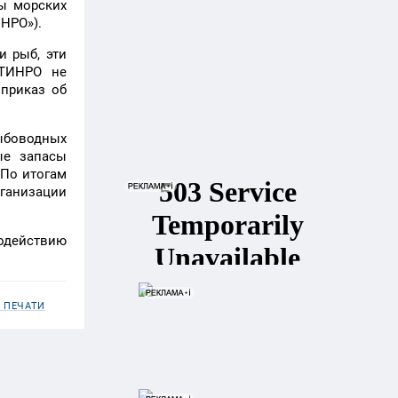
ы морских
НРО»).
и рыб, эти
 ТИНРО не
приказ об
ыбоводных
ые запасы
 По итогам
ганизации
одействию
 ПЕЧАТИ