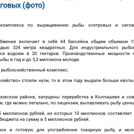
говых (фото)
о комплекса по выращиванию рыбы осетровых и сиго
абжения включает в себя 64 бассейна общим объемом 1
дью 324 метра квадратных. Для индустриального рыбо
тся водоем в 20 гектаров. Производственные мощности 
бы в год и до 5,3 миллиона молоди.
й рыбохозяйственный комплекс.
озяйство» стояли нули, то в этом году выдали больше квот
ровском районе, запущены переработка в Колпашеве и со
и, где можно легально, по лицензии, вылавливать рыбу ценн
5 миллионов рублей, из которых 10 миллионов составляет
бюджета на сумму в 5 миллионов рублей.
нок и готовую для употребления товарную рыбу, и мол