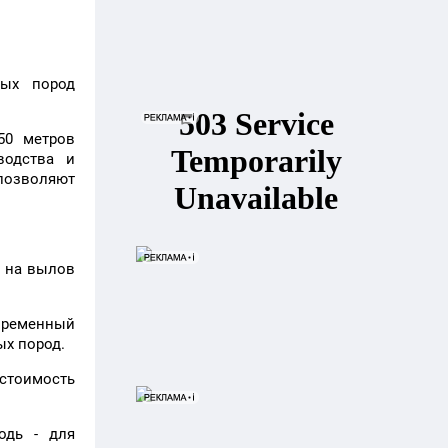
вых пород
50 метров
водства и
позволяют
ы на вылов
временный
ых пород.
 стоимость
одь - для