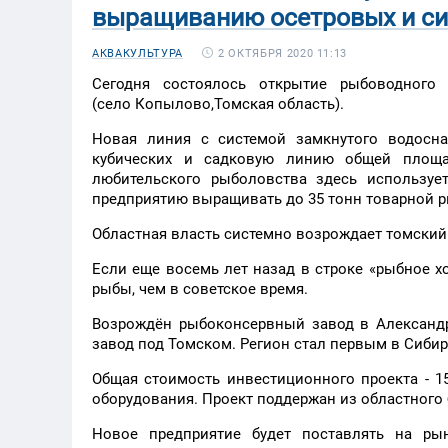
выращиванию осетровых и си
2 ОКТЯБРЯ 2020 11:13
АКВАКУЛЬТУРА
Сегодня состоялось открытие рыбоводног
(село
Копылово,Томская область).
Новая линия с системой замкнутого водосн
кубических и садковую линию общей площа
любительского рыболовства здесь используе
предприятию выращивать до 35 тонн товарной ры
Областная власть системно возрождает томски
Если еще восемь лет назад в строке «рыбное х
рыбы, чем в советское время.
Возрождён рыбоконсервный завод в Александ
завод под Томском. Регион стал первым в Сибир
Общая стоимость инвестиционного проекта - 1
оборудования. Проект поддержан из областного 
Новое предприятие будет поставлять на ры