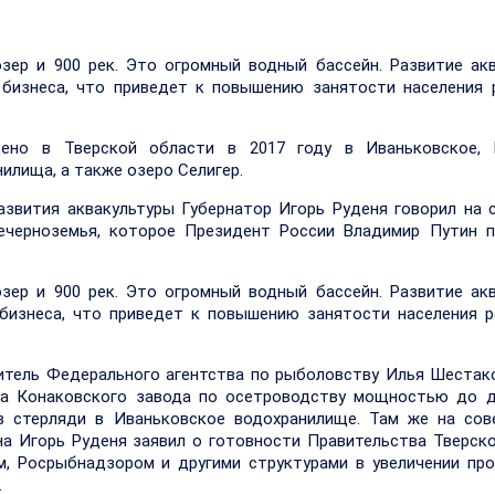
зер и 900 рек. Это огромный водный бассейн. Развитие ак
бизнеса, что приведет к повышению занятости населения р
о в Тверской области в 2017 году в Иваньковское, В
илища, а также озеро Селигер.
звития аквакультуры Губернатор Игорь Руденя говорил на 
ечерноземья, которое Президент России Владимир Путин п
зер и 900 рек. Это огромный водный бассейн. Развитие ак
бизнеса, что приведет к повышению занятости населения р
одитель Федерального агентства по рыболовству Илья Шестак
ха Конаковского завода по осетроводству мощностью до д
в стерляди в Иваньковское водохранилище. Там же на сов
а Игорь Руденя заявил о готовности Правительства Тверск
, Росрыбнадзором и другими структурами в увеличении пр
.