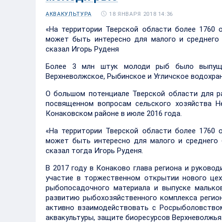
18 ЯНВАРЯ 2018 14:36
АКВАКУЛЬТУРА
«На территории Тверской области более 1760 о
может быть интересно для малого и среднего 
сказал Игорь Руденя
Более 3 млн штук молоди рыб было выпущен
Верхневолжское, Рыбинское и Угличское водохран
О большом потенциале Тверской области для ра
посвященном вопросам сельского хозяйства Н
Конаковском районе в июле 2016 года.
«На территории Тверской области более 1760 о
может быть интересно для малого и среднего 
сказал тогда Игорь Руденя.
В 2017 году в Конаково глава региона и руков
участие в торжественном открытии нового це
рыбопосадочного материала и выпуске малько
развитию рыбохозяйственного комплекса регион
активно взаимодействовать с Росрыболовством
аквакультуры, защите биоресурсов Верхневолжья