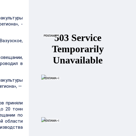
вакультуры
егиона», -
азузское,
совещании,
роводил в
вакультуры
егиона», —
ов приняли
о 20 тонн
ещании по
ой области
оизводства