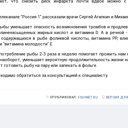
вают, что снизить риск инфаркта почти вдвое можно 
елеканале "Россия 1" рассказали врачи Сергей Агапкин и Михаил
 рыбы уменьшает опасность возникновения тромбов и продлев
олиненасыщенных жирных кислот и витамина D. А в речной 
 содержащихся в рыбе фолиевой кислоты, витамина PP, вл
 и "витамина молодости" Е.
потребление рыбы 2-3 раза в неделю помогает прожить нам н
, наоборот, уменьшает вероятную продолжительность жизни н
т готовить рыбу на пару или запекать в фольге.
ходимо обратиться за консультацией к специалисту.
ОПУБЛИКОВАЛ:
FISHNET.RU
ВЕРСИЯ ДЛЯ