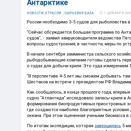
Антарктике
1 ДЕКАБРЯ 202
НОВОСТИ ОТРАСЛИ ,
СЫРЬЕВАЯ БАЗА
России необходимо 3-5 судов для рыболовства в
"Сейчас обсуждается большая программа по Анта
судов", - заявил замруководителя ведомства Пет
вопросы судостроения, в частности, меры по уст
В начале сентября замминистра сельского хозяй
рыбодобывающие компании готовы сделать первы
о судах для добычи криля. Это суда измерением 1
"В перспективе 4-5 лет мы сможем добывать там 
Шестаков на встрече с президентом РФ Владими
Как сообщалось, в конце прошлого года, впервые
судно "Атлантида" исследовало запасы криля в 
формирования биопродуктивных приостровных зо
где создаются наиболее благоприятные условия 
океана. При этом оцененная учеными биомасса в э
По итогам экспедиции, которая
завершилась
5 ма