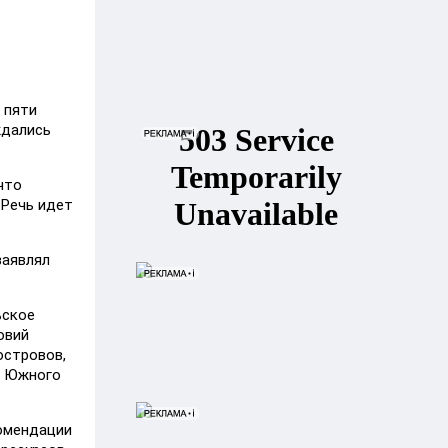
 пяти
ждались
что
 Речь идет
заявлял
ьское
овий
островов,
и Южного
комендации