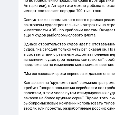
по возобновлению промысла криля в Антарктике.
Антарктики), в Антарктике можно добывать около
импорт составляет порядка 700 тыс. тонн.
Савчук также напомнил, что всего в рамках реа
заключены судостроительные контракты на стро
инвестквоты и 35 - по крабовым квотам. Ожида
еще 9 судов рыбопромыслового флота.
Однако строительство судов идет с отставанием 
судов, "на сегодня только четыре", сказал он. 
в соответствии с реальным ходом выполнения ве
исполнения судостроительных контрактов", сооб
предложения по изменению механизма инвестквот
"Мы согласовали сроки переноса, и дальше они не
Как заявил на "круглом столе" замминистра про
требует "вопрос повышения серийности построй
проектам, в том числе путем стимулирования су
заказов на более крупные серии". "Кроме того,
рыбопромысловые компании использовать типовы
верфях, или проекты, разработанные российскими