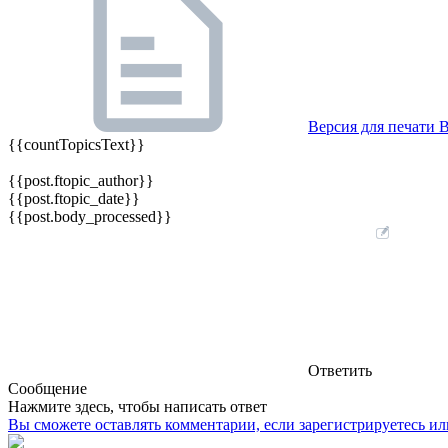
Версия для печати
В
{{countTopicsText}}
{{post.ftopic_author}}
{{post.ftopic_date}}
{{post.body_processed}}
Ответить
Сообщение
Нажмите здесь, чтобы написать ответ
Вы сможете оставлять комментарии, если зарегистрируетесь ил