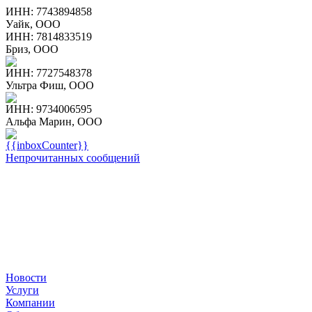
ИНН: 7743894858
Уайк, ООО
ИНН: 7814833519
Бриз, ООО
ИНН: 7727548378
Ультра Фиш, ООО
ИНН: 9734006595
Альфа Марин, ООО
{{inboxCounter}}
Непрочитанных сообщений
Новости
Услуги
Компании