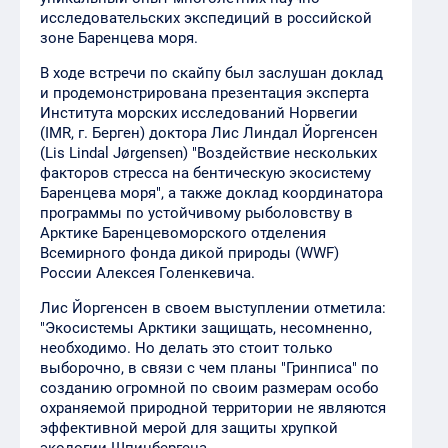
исследовательских экспедиций в российской
зоне Баренцева моря.
В ходе встречи по скайпу был заслушан доклад
и продемонстрирована презентация эксперта
Института морских исследований Норвегии
(IMR, г. Берген) доктора Лис Линдал Йоргенсен
(Lis Lindal Jørgensen) "Воздействие нескольких
факторов стресса на бентическую экосистему
Баренцева моря", а также доклад координатора
программы по устойчивому рыболовству в
Арктике Баренцевоморского отделения
Всемирного фонда дикой природы (WWF)
России Алексея Голенкевича.
Лис Йоргенсен в своем выступлении отметила:
"Экосистемы Арктики защищать, несомненно,
необходимо. Но делать это стоит только
выборочно, в связи с чем планы "Гринписа" по
созданию огромной по своим размерам особо
охраняемой природной территории не являются
эффективной мерой для защиты хрупкой