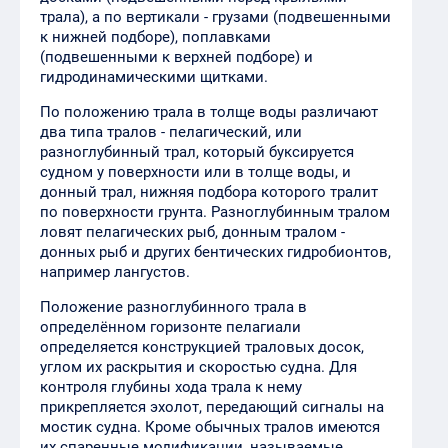
трала), а по вертикали - грузами (подвешенными
к нижней подборе), поплавками
(подвешенными к верхней подборе) и
гидродинамическими щитками.
По положению трала в толще воды различают
два типа тралов - пелагический, или
разноглубинный трал, который буксируется
судном у поверхности или в толще воды, и
донный трал, нижняя подбора которого тралит
по поверхности грунта. Разноглубинным тралом
ловят пелагических рыб, донным тралом -
донных рыб и других бентических гидробионтов,
например лангустов.
Положение разноглубинного трала в
определённом горизонте пелагиали
определяется конструкцией траловых досок,
углом их раскрытия и скоростью судна. Для
контроля глубины хода трала к нему
прикрепляется эхолот, передающий сигналы на
мостик судна. Кроме обычных тралов имеются
их спаренные модификации, называемые