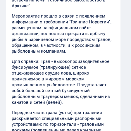
встреча на тему "Устойчивое рыболовство в
Арктике".
Мероприятие прошло в связи с появлением
информации о требовании "Гринпис Норвегии",
размещенном на официальном сайте
организации, полностью прекратить добычу
рыбы в Баренцевом море посредством тралов,
обращенном, в частности, и к российским
рыболовным компаниям.
Для справки: Трал - высокопроизводительное
буксируемое (тралирующее) сетное
отцеживающее орудие лова, широко
применяемое в мировом морском
промышленном рыболовстве. Представляет
собой большой сетный буксируемый
рыболовным траулером мешок, сделанный из
канатов и сетей (делей).
Передняя часть трала (устье) при тралении
раскрывается специальными распорными
устройствами: по горизонтали - траловыми
досками (подвешенными перед крыльями