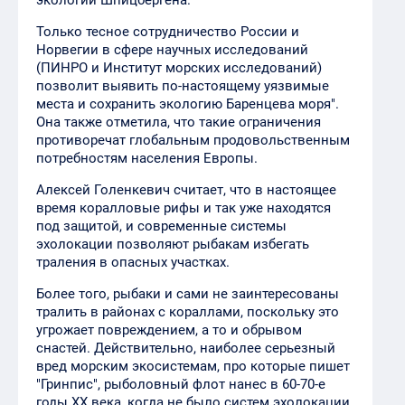
экологии Шпицбергена.
Только тесное сотрудничество России и
Норвегии в сфере научных исследований
(ПИНРО и Институт морских исследований)
позволит выявить по-настоящему уязвимые
места и сохранить экологию Баренцева моря".
Она также отметила, что такие ограничения
противоречат глобальным продовольственным
потребностям населения Европы.
Алексей Голенкевич считает, что в настоящее
время коралловые рифы и так уже находятся
под защитой, и современные системы
эхолокации позволяют рыбакам избегать
траления в опасных участках.
Более того, рыбаки и сами не заинтересованы
тралить в районах с кораллами, поскольку это
угрожает повреждением, а то и обрывом
снастей. Действительно, наиболее серьезный
вред морским экосистемам, про которые пишет
"Гринпис", рыболовный флот нанес в 60-70-е
годы XX века, когда не было систем эхолокации