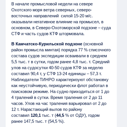
В начале промысловой недели на севере
Охотского моря ветра северных, северо-
восточных направлений силой 15-20 м/с.
оказывали негативное влияние на промысел, в
основном, в Северо-Охотоморской подзоне – суда
СТФ и часть судов КТФ штормовала.
В Камчатско-Курильской подзоне
(основной
район промысла минтая) порядка 77 % списочного
состава судов экспедиции осваивали в среднем
5,5 тыс. т в сутки, годом ранее 4,8 тыс. т. Средний
улов на судосутки 40-50 судов КТФ за неделю
составил 90,4 т, у СТФ 13-24 единицы – 57,3 т.
Наблюдатели ТИНРО характеризуют обстановку
как неустойчивую, периодически флот работал в
поисковом режиме. На судно приходиться от 1 до
4 тралений в сутки. Время траления от 2 до 11
часов. Улов на час траления варьировал от 2 до
12 т. Нарастающий вылов по району
составил
120,1
тыс. т (
44,5
% от ОДУ), годом
ранее 147,5 тыс. т (54,5 %).