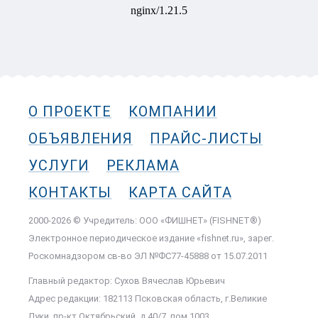
О ПРОЕКТЕ
КОМПАНИИ
ОБЪЯВЛЕНИЯ
ПРАЙС-ЛИСТЫ
УСЛУГИ
РЕКЛАМА
КОНТАКТЫ
КАРТА САЙТА
2000-2026 © Учредитель: ООО «ФИШНЕТ» (FISHNET®)
Электронное периодическое издание «fishnet.ru», зарег.
Роскомнадзором cв-во ЭЛ №ФС77-45888 от 15.07.2011
Главный редактор: Сухов Вячеслав Юрьевич
Адрес редакции: 182113 Псковская область, г.Великие
Луки, пр-кт Октябрьский, д.40/7, пом.1003