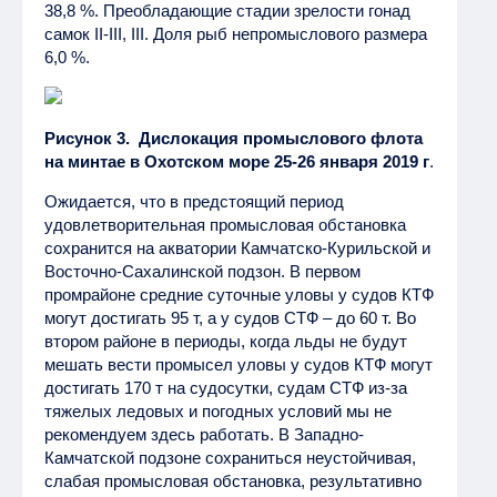
38,8 %. Преобладающие стадии зрелости гонад
самок II-III, III. Доля рыб непромыслового размера
6,0 %.
Рисунок 3. Дислокация промыслового флота
на минтае в Охотском море 25-26 января 2019 г
.
Ожидается, что
в предстоящий период
удовлетворительная промысловая обстановка
сохранится на акватории Камчатско-Курильской и
Восточно-Сахалинской подзон. В первом
промрайоне средние суточные уловы у судов КТФ
могут достигать 95 т, а у судов СТФ – до 60 т. Во
втором районе в периоды, когда льды не будут
мешать вести промысел уловы у судов КТФ могут
достигать 170 т на судосутки, судам СТФ из-за
тяжелых ледовых и погодных условий мы не
рекомендуем здесь работать. В Западно-
Камчатской подзоне сохраниться неустойчивая,
слабая промысловая обстановка, результативно