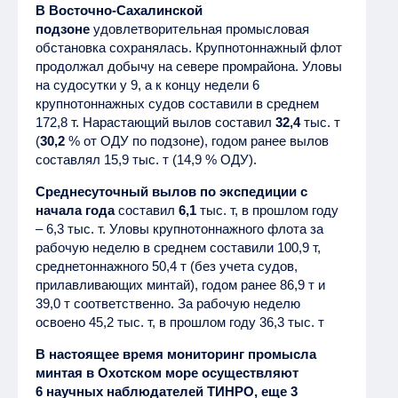
В Восточно-Сахалинской
подзоне
удовлетворительная промысловая
обстановка сохранялась. Крупнотоннажный флот
продолжал добычу на севере промрайона. Уловы
на судосутки у 9, а к концу недели 6
крупнотоннажных судов составили в среднем
172,8 т. Нарастающий вылов составил
32,4
тыс. т
(
30,2
% от ОДУ по подзоне), годом ранее вылов
составлял 15,9 тыс. т (14,9 % ОДУ).
Среднесуточный вылов по экспедиции с
начала года
составил
6,1
тыс. т, в прошлом году
– 6,3 тыс. т. Уловы крупнотоннажного флота за
рабочую неделю в среднем составили 100,9 т,
среднетоннажного 50,4 т (без учета судов,
прилавливающих минтай), годом ранее 86,9 т и
39,0 т соответственно. За рабочую неделю
освоено 45,2 тыс. т, в прошлом году 36,3 тыс. т
В настоящее время мониторинг промысла
минтая в Охотском море осуществляют
6 научных наблюдателей ТИНРО, еще 3