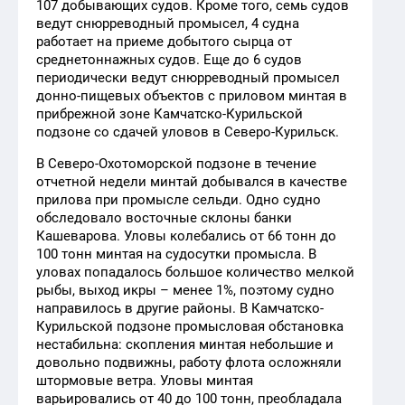
107 добывающих судов. Кроме того, семь судов
ведут снюрреводный промысел, 4 судна
работает на приеме добытого сырца от
среднетоннажных судов. Еще до 6 судов
периодически ведут снюрреводный промысел
донно-пищевых объектов с приловом минтая в
прибрежной зоне Камчатско-Курильской
подзоне со сдачей уловов в Северо-Курильск.
В Северо-Охотоморской подзоне в течение
отчетной недели минтай добывался в качестве
прилова при промысле сельди. Одно судно
обследовало восточные склоны банки
Кашеварова. Уловы колебались от 66 тонн до
100 тонн минтая на судосутки промысла. В
уловах попадалось большое количество мелкой
рыбы, выход икры – менее 1%, поэтому судно
направилось в другие районы. В Камчатско-
Курильской подзоне промысловая обстановка
нестабильна: скопления минтая небольшие и
довольно подвижны, работу флота осложняли
штормовые ветра. Уловы минтая
варьировались от 40 до 100 тонн, преобладала