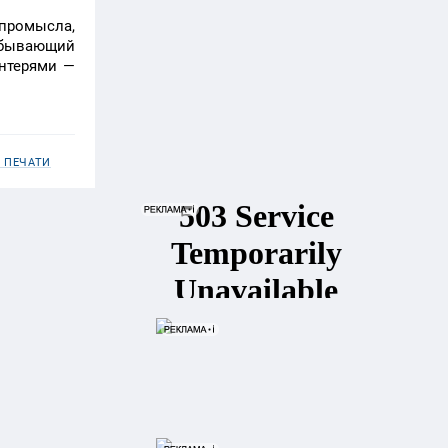
 промысла,
добывающий
ентерями —
 ПЕЧАТИ