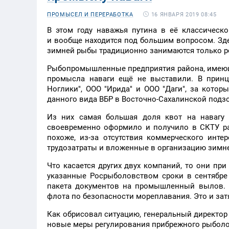
16 ЯНВАРЯ 2019 08:45
ПРОМЫСЕЛ И ПЕРЕРАБОТКА
В этом году наважья путина в её классическ
и вообще находится под большим вопросом. Зд
зимней рыбы традиционно занимаются только р
Рыбопромышленные предприятия района, имеющи
промысла наваги ещё не выставили. В принци
Ноглики", ООО "Ирида" и ООО "Даги", за кот
данного вида ВБР в Восточно-Сахалинской подз
Из них самая большая доля квот на навагу 
своевременно оформило и получило в СКТУ р
похоже, из-за отсутствия коммерческого инт
трудозатраты и вложенные в организацию зимн
Что касается других двух компаний, то они п
указанные Росрыболовством сроки в сентябре
пакета документов на промышленный вылов. 
флота по безопасности мореплавания. Это и зат
Как обрисовал ситуацию, генеральный директор
новые меры регулирования прибрежного рыболо