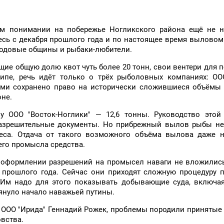
ом понимании на побережье Ногликского района ещё не н
есь с декабря прошлого года и по настоящее время вылово
одовые общины и рыбаки-любители.
е общую долю квот чуть более 20 тонн, свои вентери для 
пе, речь идёт только о трёх рыболовных компаниях: ООО
орыми сохранено право на исторически сложившиеся объём
оне.
у ООО "Восток-Ноглики" — 12,6 тонны. Руководство этой
азрешительные документы. Но прибрежный вылов рыбы не 
ереса. Отдача от такого возможного объёма вылова даже 
его промысла средства.
ри оформлении разрешений на промысел наваги не вложилис
 прошлого года. Сейчас они приходят сложную процедуру 
Им надо для этого показывать добывающие суда, включая
януло начало наважьей путины.
 ООО "Ирида" Геннадий Рожек, проблемы породили принятые 
вства.