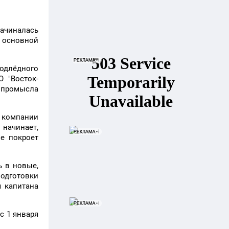
ачиналась
м основной
подлёдного
 "Восток-
ы промысла
 компании
начинает,
не покроет
ь в новые,
подготовки
 капитана
с 1 января