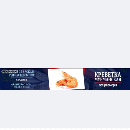
воспроизводству не только
восстановили этот вид лососей.
Сейчас по объему добычи кеты
сопоставим с крупномасштабным
российским промыслом.