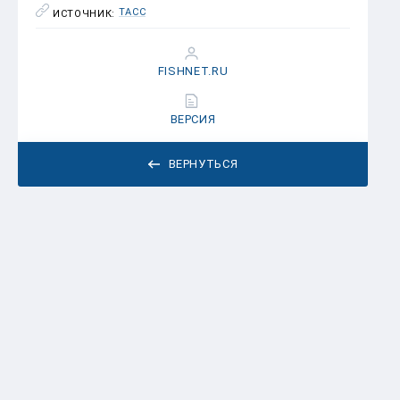
ТАСС
ИСТОЧНИК:
FISHNET.RU
ВЕРСИЯ
ВЕРНУТЬСЯ
Сиренко Виктор Сергеевич
29 ОКТЯБРЯ 2018 15:48
Молодцы курильчане. В начале 1990-х
годов промышленный лов кеты в этой
промзоне вообще отсутствовал. За 20
лет благодаря искусственному