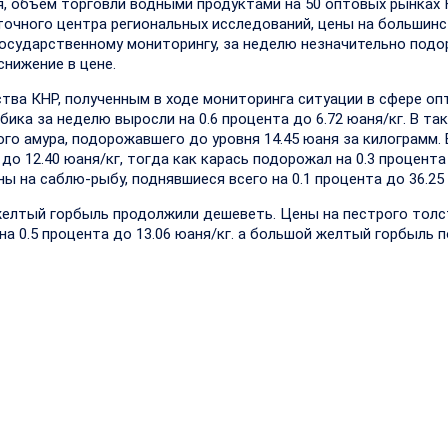
юля, объем торговли водными продуктами на 50 оптовых рынках
точного центра региональных исследований, цены на большин
осударственному мониторингу, за неделю незначительно подо
нижение в цене.
тва КНР, полученным в ходе мониторинга ситуации в сфере оп
ика за неделю выросли на 0.6 процента до 6.72 юаня/кг. В та
лого амура, подорожавшего до уровня 14.45 юаня за килограмм.
 до 12.40 юаня/кг, тогда как карась подорожал на 0.3 процента
ны на саблю-рыбу, поднявшиеся всего на 0.1 процента до 36.25 
желтый горбыль продолжили дешеветь. Цены на пестрого тол
а 0.5 процента до 13.06 юаня/кг. а большой желтый горбыль 
о