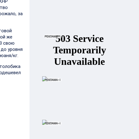
 КНР
ство
рожало, за
товой
кой же
 В свою
 до уровня
юаня/кг.
столобика
подешевел