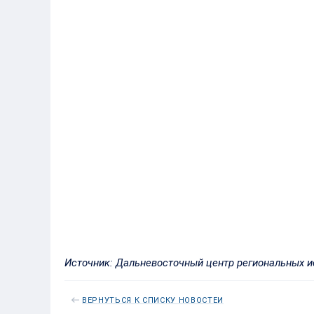
Карась
15.02
+0,3
Толстолобик
6.72
+0,6
Белый амур
14.45
+0,6
Сабля-рыба
36.25
+0,1
Пестрый
13.06
-0,5
толстолобик
Карп
12.40
+0,4
Источник: Дальневосточный центр региональных 
ВЕРНУТЬСЯ К СПИСКУ НОВОСТЕЙ