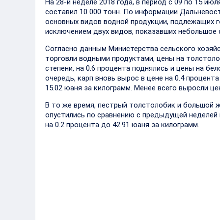
На 28-й неделе 2018 года, в период с 09 по 15 и
составил 10 000 тонн. По информации Дальневос
основных видов водной продукции, подлежащих г
исключением двух видов, показавших небольшое с
Согласно данным Министерства сельского хозяйс
торговли водными продуктами, цены на толстолоб
степени, на 0.6 процента поднялись и цены на бе
очередь, карп вновь вырос в цене на 0.4 процента
15.02 юаня за килограмм. Менее всего выросли це
В то же время, пестрый толстолобик и большой 
опустились по сравнению с предыдущей неделей н
на 0.2 процента до 42.91 юаня за килограмм.
Наименование
28-я неделя, в
Изменение п
продукции
среднем юань/
сравнению с
кг
предыдущей
неделей, %
Большой
42.91
-0,2
желтый
горбыль