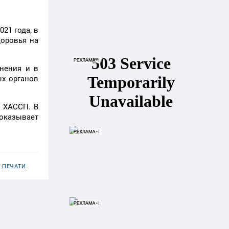
21 года, в
доровья на
нения и в
ых органов
м ХАССП. В
оказывает
 ПЕЧАТИ