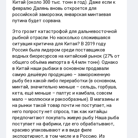
Китай (около 300 тыс. тонн в год). Даже если к
февралю Далянь вновь откроется для
российской заморозки, январская минтаевая
путина будет сорвана.
Это грозит катастрофой для дальневосточной
рыбной отрасли. Но насколько сложившаяся
ситуация критична для Китая? В 2019 году
Россия была лидером среди поставщиков
водных биоресурсов на китайский рынок (27% от
общего объёма импорта в 4,4 млн тонн). Однако
в Китай наши рыбаки в основном продавали
самую дешёвую продукцию – замороженную
рыбу без какой-либо переработки (в основном,
минтай, значительно меньше – сельдь, горбуша,
кета, ещё меньше – палтус и камбала, совсем
мало – моллюски и ракообразные). В магазины и
на рынки такой товар почти не поступает, на
него попросту нет спроса, так как китайцы
предпочитают покупать живую рыбу. Наша рыба
поступает на фабрики, где его обрабатывают,
красиво упаковывают и в виде филе
экспортируют, в том числе и в Россию. Из