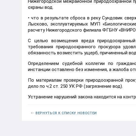
Нижегородской межрайонной природоохранной пр
охраны вод.
• что в результате сброса в реку Сундовик све
Лысково, эксплуатируемых МУП «Биологически
расчету Нижегородского филиала ФГБНУ «ВНИРО» 
С целью возмещения вреда природоохранный
требования природоохранного прокурора удов
обязанность возместить ущерб, причиненный вод
Определением судебной коллегии по граждан
инстанции оставлено без изменения, а жалоба от
По материалам проверки природоохранной прок
дело по ч.2 ст. 250 УК РФ (загрязнение вод).
Устранение нарушений закона находится на контр
ВЕРНУТЬСЯ К СПИСКУ НОВОСТЕЙ