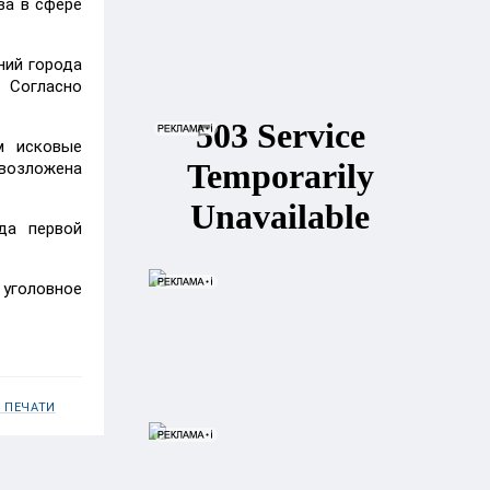
ва в сфере
ний города
. Согласно
м исковые
возложена
да первой
 уголовное
 ПЕЧАТИ