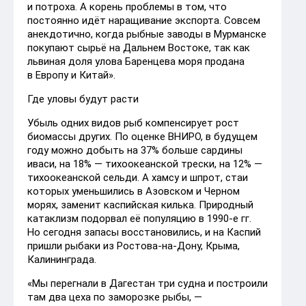
и потроха. А корень проблемы в том, что
постоянно идёт наращивание экспорта. Совсем
анекдотично, когда рыбные заводы в Мурманске
покупают сырьё на Дальнем Востоке, так как
львиная доля улова Баренцева моря продана
в Европу и Китай».
Где уловы будут расти
Убыль одних видов рыб компенсирует рост
биомассы других. По оценке ВНИРО, в будущем
году можно добыть на 37% больше сардины
иваси, на 18% — тихоокеанской трески, на 12% —
тихоокеанской сельди. А хамсу и шпрот, стаи
которых уменьшились в Азовском и Черном
морях, заменит каспийская килька. Природный
катаклизм подорвал её популяцию в 1990-е гг.
Но сегодня запасы восстановились, и на Каспий
пришли рыбаки из Ростова-на-Дону, Крыма,
Калининграда.
«Мы перегнали в Дагестан три судна и построили
там два цеха по заморозке рыбы, —