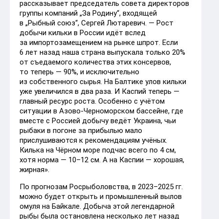
рассказывает председатель совета директоров
группы компаний „За Родину“, входящей
в „Рыбный союз“, Сергей Лютаревич. — Рост
добычи кильки в России идёт вслед
за импортозамещением на рынке шпрот. Если
6 лет назад наша страна выпускала только 20%
от съедаемого количества этих консервов,
то теперь — 90%, и исключительно
из собственного сырья. На Балтике улов кильки
уже увеличился в два раза. И Каспий теперь —
главный ресурс роста. Особенно с учётом
ситуации в Азово-Черноморском бассейне, где
вместе с Россией добычу ведёт Украина, чьи
рыбаки в погоне за прибылью мало
прислушиваются к рекомендациям учёных.
Килька на Чёрном море подчас всего по 4 см,
хотя норма — 10–12 см. А на Каспии — хорошая,
жирная».
По прогнозам Росрыболовства, в 2023–2025 гг.
можно будет открыть и промышленный вылов
омуля на Байкале. Добыча этой легендарной
рыбы была остановлена несколько лет назад