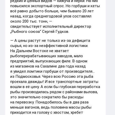
редких и ценных видов — кижуча и нерки. На них
повысился экспортный спрос. Но горбуши и кеты
всё равно добыто больше, чем бывало 20 лет
назад, когда среднегодовой улов составлял
около 200 тыс. тонн, —
свидетельствует исполнительный директор
„Рыбного союза“ Сергей Гудков.
— А цены растут не только из-за дефицита
сырья, но из-за неэффективной логистики.
На Дальнем Востоке не хватает
рыбоперерабатывающих заводов, мало
предприятий, выпускающих филе. В одном
из магазинов на Сахалине два года назад
я увидел ломтики горбуши от производителя...
из Подмосковья. Через всю Россию эта рыба
проехала дважды! И все транспортные затраты
вошли в её цену. А если бы глубокая переработка
рыбы производилась рядом с районами вылова,
это значительно сократило бы расходы
на перевозку. Понадобилось бы в два раза
меньше вагонов, ведь половина массы рыбы
приходится на голову с хвостом, хребет