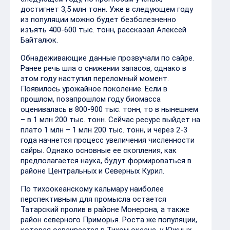
достигнет 3,5 млн тонн. Уже в следующем году
из популяции можно будет безболезненно
изъять 400-600 тыс. тонн, рассказал Алексей
Байталюк.
Обнадеживающие данные прозвучали по сайре.
Ранее речь шла о снижении запасов, однако в
этом году наступил переломный момент.
Появилось урожайное поколение. Если в
прошлом, позапрошлом году биомасса
оценивалась в 800-900 тыс. тонн, то в нынешнем
– в 1 млн 200 тыс. тонн. Сейчас ресурс выйдет на
плато 1 млн – 1 млн 200 тыс. тонн, и через 2-3
года начнется процесс увеличения численности
сайры. Однако основные ее скопления, как
предполагается наука, будут формироваться в
районе Центральных и Северных Курил.
По тихоокеанскому кальмару наиболее
перспективным для промысла остается
Татарский пролив в районе Монерона, а также
район северного Приморья. Роста же популяции,
которая осваивается в Тихом океане, у Южных