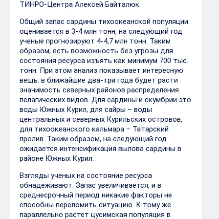
ТИНРО-Центра Алексей Байталюк.
Общий запас сардины тихоокеанской популяции
оценивается в 3-4 млн тонн, на следующий год
ученые прогнозируют 4-4,7 млн тонн. Таким
образом, есть возможность без угрозы для
состояния ресурса изъять как минимум 700 тыс.
тонн. При этом анализ показывает интересную
вещь: в ближайшие два-три года будет расти
значимость северных районов распределения
пелагических видов. Для сардины и скумбрии это
воды Южных Курил, для сайры – воды
центральных и северных Курильских островов,
для тихоокеанского кальмара – Татарский
пролив. Таким образом, на следующий год
ожидается интенсификация вылова сардины в
районе Южных Курил.
Взгляды ученых на состояние ресурса
обнадеживают. Запас увеличивается, и в
среднесрочный период никакие факторы не
способны переломить ситуацию. К тому же
параллельно растет цусимская популяция в