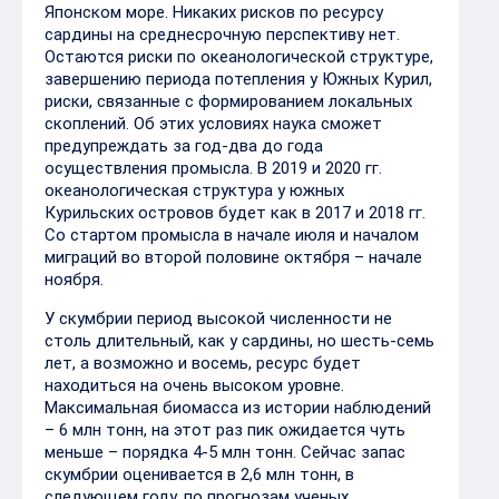
Японском море. Никаких рисков по ресурсу
сардины на среднесрочную перспективу нет.
Остаются риски по океанологической структуре,
завершению периода потепления у Южных Курил,
риски, связанные с формированием локальных
скоплений. Об этих условиях наука сможет
предупреждать за год-два до года
осуществления промысла. В 2019 и 2020 гг.
океанологическая структура у южных
Курильских островов будет как в 2017 и 2018 гг.
Со стартом промысла в начале июля и началом
миграций во второй половине октября – начале
ноября.
У скумбрии период высокой численности не
столь длительный, как у сардины, но шесть-семь
лет, а возможно и восемь, ресурс будет
находиться на очень высоком уровне.
Максимальная биомасса из истории наблюдений
– 6 млн тонн, на этот раз пик ожидается чуть
меньше – порядка 4-5 млн тонн. Сейчас запас
скумбрии оценивается в 2,6 млн тонн, в
следующем году, по прогнозам ученых,