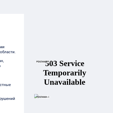
ыми
области.
н,
в
естные
арушений