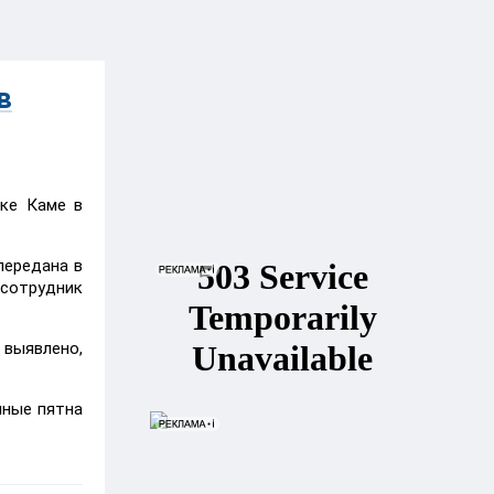
в
еке Каме в
передана в
 сотрудник
 выявлено,
яные пятна