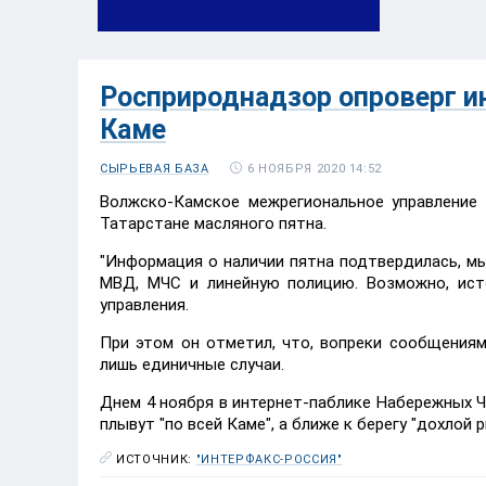
Росприроднадзор опроверг и
Каме
6 НОЯБРЯ 2020 14:52
СЫРЬЕВАЯ БАЗА
Волжско-Камское межрегиональное управление 
Татарстане масляного пятна.
"Информация о наличии пятна подтвердилась, мы
МВД, МЧС и линейную полицию. Возможно, исто
управления.
При этом он отметил, что, вопреки сообщениям
лишь единичные случаи.
Днем 4 ноября в интернет-паблике Набережных Ч
плывут "по всей Каме", а ближе к берегу "дохлой 
ИСТОЧНИК:
"ИНТЕРФАКС-РОССИЯ"