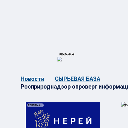
{{ITEM.TITLE}}
{{ITEM.TITLE}
Новости
СЫРЬЕВАЯ БАЗА
Росприроднадзор опроверг информаци