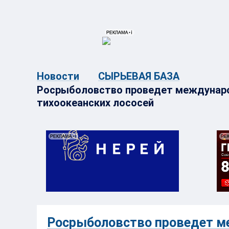
{{ITEM.TITLE}}
{{ITEM.TITLE}
Новости
СЫРЬЕВАЯ БАЗА
Росрыболовство проведет междунаро
тихоокеанских лососей
Росрыболовство проведет м