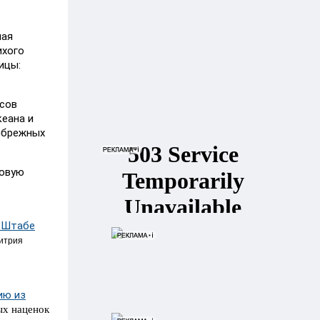
ная
ихого
ицы:
асов
еана и
рибрежных
ловую
у Штабе
митрия
ию из
ых наценок