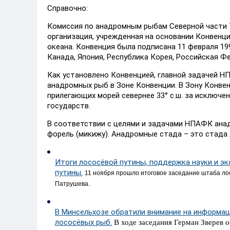
Справочно:
Комиссия по анадромным рыбам Северной части 
организация, учрежденная на основании Конвенц
океана. Конвенция была подписана 11 февраля 199
Канада, Япония, Республика Корея, Российская 
Как установлено Конвенцией, главной задачей Н
анадромных рыб в Зоне Конвенции. В Зону Конве
прилегающих морей севернее 33° с.ш. за исключ
государств.
В соответствии с целями и задачами НПАФК ана
форель (микижу). Анадромные стада – это стада
Итоги лососёвой путины, поддержка науки и э
путины.
11 ноября прошло итоговое заседание штаба ло
Патрушева.
В Минсельхозе обратили внимание на информа
лососёвых рыб.
В ходе заседания Герман Зверев 