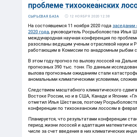
проблеме тихоокеанских лос
12 НОЯБРЯ 2020 12:38
СЫРЬЕВАЯ БАЗА
На состоявшемся 11 ноября 2020 года
заседании
2020 года
, руководитель Росрыболовства Илья Ше
международная научная конференция по проблеме
разосланы ведущим ученым отраслевой науки и Р
работающим в Комиссии по анадромным рыбам се
В этом году прогноз по вылову лососей на Дальн
прогнозных 390 тыс. тонн. По данным исследова
вылова прогнозным ожиданиям стали катастрофи
аномальными климатическими условиями, сложивш
Следствием масштабного климатического сдвига 
Востоке России, но и в США, Канаде и Японии. «
отметил Илья Шестаков, поэтому Росрыболовств
конференции по тихоокеанским лососям в феврале
Планируется, что результатами конференции ста
период жизни лососей и адаптация математическ
числе за счет введения в них климатических инде