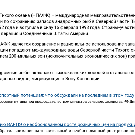
Тихого океана (НПАФК) – международная межправительствен
ии по сохранению запасов анадромных рыб в Северной части Т
2 года и вступила в силу 16 февраля 1993 года. Страны-участн
Федерация и Соединенные Штаты Америки.
ПАФК является сохранение и рациональное использование зап
нции попадают международные воды Северной части Тихого ок
ением 200-мильных зон (исключительных экономических зон) п
дромные рыбы включают тихоокеанских лососей и стального
 данных видов, мигрирующие в Зону Конвенции.
кспортный потенциал: что обсуждали на последнем в этом год
сосевой путины под председательством министра сельского хозяйства РФ Д
цию ВАРПЭ о необоснованном росте розничных цен на продукц
обратил внимание на значительный и необоснованный рост розничн