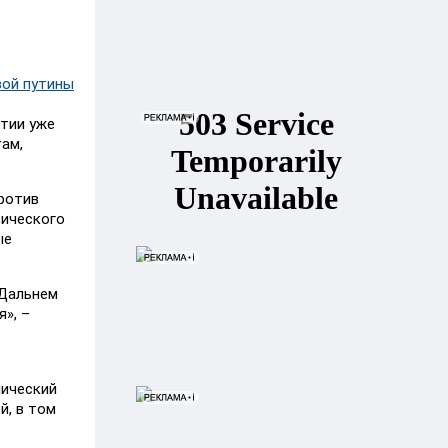
вой путины
ятии уже
ам,
против
тического
ые
 Дальнем
», –
нический
й, в том