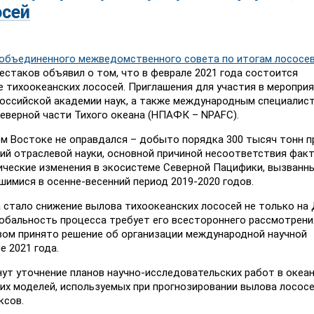
осей
 объединенного межведомственного совета по итогам лососе
стаков объявил о том, что в феврале 2021 года состоится
 тихоокеанских лососей. Приглашения для участия в меропри
оссийской академии наук, а также международным специалист
верной части Тихого океана (НПАФК – NPAFC).
ем Востоке не оправдался – добыто порядка 300 тысяч тонн 
ний отраслевой науки, основной причиной несоответствия фак
ческие изменения в экосистеме Северной Пацифики, вызванн
имися в осенне-весенний период 2019-2020 годов.
стало снижение вылова тихоокеанских лососей не только на
Глобальность процесса требует его всестороннего рассмотрения
ом принято решение об организации международной научной
 2021 года.
нут уточнение планов научно-исследовательских работ в океа
их моделей, используемых при прогнозировании вылова лососе
ксов.