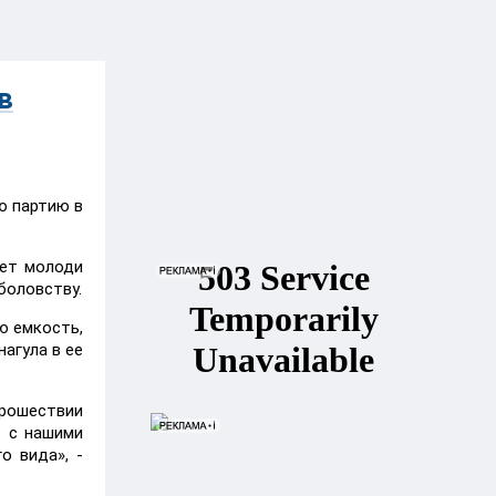
в
ю партию в
чет молоди
боловству.
ю емкость,
агула в ее
прошествии
о с нашими
о вида», -