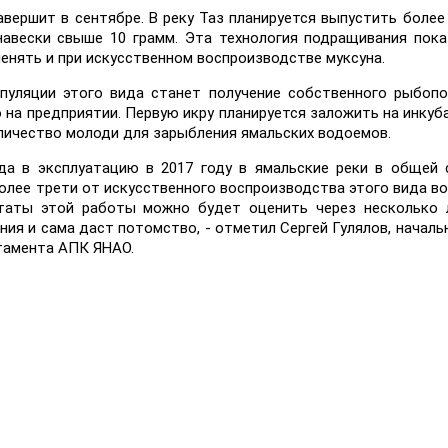
вершит в сентябре. В реку Таз планируется выпустить более
навески свыше 10 грамм. Эта технология подращивания пок
енять и при искусственном воспроизводстве муксуна.
пуляции этого вида станет получение собственного рыбоп
 на предприятии. Первую икру планируется заложить на инкуб
оличество молоди для зарыбления ямальских водоемов.
да в эксплуатацию в 2017 году в ямальские реки в общей
олее трети от искусственного воспроизводства этого вида во
таты этой работы можно будет оценить через несколько л
ия и сама даст потомство, - отметил Сергей Гулялов, началь
тамента АПК ЯНАО.