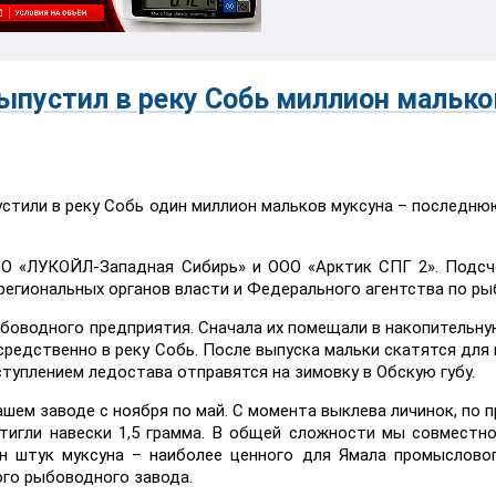
пустил в реку Собь миллион малько
стили в реку Собь один миллион мальков муксуна – последню
ОО «ЛУКОЙЛ-Западная Сибирь» и ООО «Арктик СПГ 2». Подс
региональных органов власти и Федерального агентства по ры
боводного предприятия. Сначала их помещали в накопительну
редственно в реку Собь. После выпуска мальки скатятся для н
ступлением ледостава отправятся на зимовку в Обскую губу.
ашем заводе с ноября по май. С момента выклева личинок, по 
тигли навески 1,5 грамма. В общей сложности мы совместн
н штук муксуна – наиболее ценного для Ямала промысловог
го рыбоводного завода.