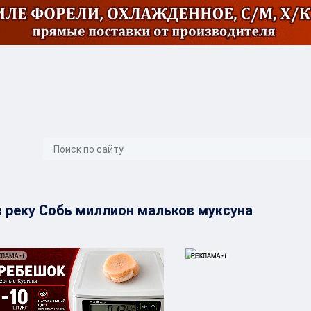
}
 реку Собь миллион мальков муксуна