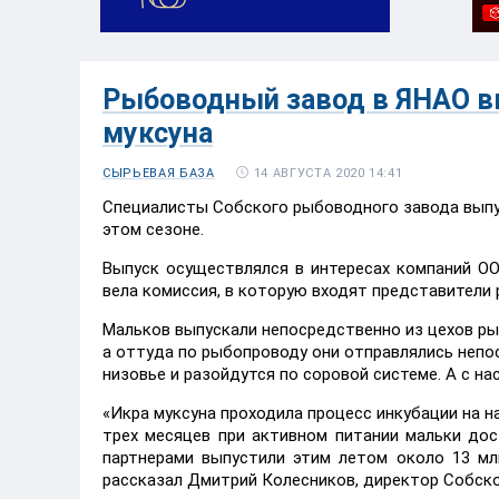
Рыбоводный завод в ЯНАО вы
муксуна
14 АВГУСТА 2020 14:41
СЫРЬЕВАЯ БАЗА
Специалисты Собского рыбоводного завода выпу
этом сезоне.
Выпуск осуществлялся в интересах компаний О
вела комиссия, в которую входят представители 
Мальков выпускали непосредственно из цехов ры
а оттуда по рыбопроводу они отправлялись непос
низовье и разойдутся по соровой системе. А с на
«Икра муксуна проходила процесс инкубации на н
трех месяцев при активном питании мальки дос
партнерами выпустили этим летом около 13 мл
рассказал Дмитрий Колесников, директор Собско