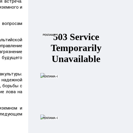
я встреча.
иземного и
о вопросам
альтийской
правление
агрязнение
и будущего
акультуры.
я надежной
, борьбы с
ие лова на
иземном и
 следующем