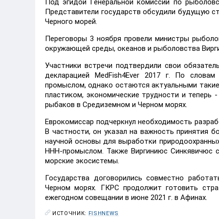
Под эгидой Генеральной комиссии по рыболовс
Представители государств обсудили будущую ст
Черного морей.
Переговоры 3 ноября провели министры рыболо
окружающей среды, океанов и рыболовства Вирг
Участники встречи подтвердили свои обязатель
декларацией MedFish4Ever 2017 г. По словам
промыслом, однако остаются актуальными такие 
пластиком, экономические трудности и теперь 
рыбаков в Средиземном и Черном морях.
Еврокомиссар подчеркнул необходимость разраб
В частности, он указал на важность принятия 
научной основы для выработки природоохранных
ННН-промыслом. Также Виргиниюс Синкявичюс с
морские экосистемы.
Государства договорились совместно работат
Черном морях. ГКРС продолжит готовить стра
ежегодном совещании в июне 2021 г. в Афинах.
ИСТОЧНИК:
FISHNEWS