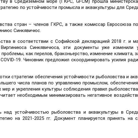
тву в Средиземном море (ГКРС, GFCM) прошла министерска
ратегию по устойчивости промысла и аквакультуры для Сред
вства стран – членов ГКРС, а также комиссар Евросоюза п
иниюс Синкявичюс.
ства в соответствии с Софийской декларацией 2018 г. и м
 Виргиниюса Синкявичюса, эти документы уже изменили у
проблемы, как перелов, браконьерство, изменение климата, з
- COVID-19. Чиновник предложил скоординировать усилия рад
отки стратегии обеспечения устойчивости рыболовства и акв
большего числа планов по управлению промыслом, обеспечени
 мер и укрепления культуры соблюдения правил рыболовства
читает необходимым минимизировать негативное воздейств
ь над устойчивостью рыболовства и аквакультуры в Сред
тегию на 2021-2025 гг. Документ планируется принять на