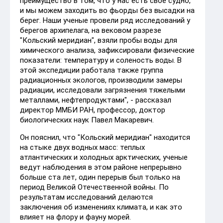
преимущество в том, что у нас есть свое судно,
и мы можем заходить во фьорды без высадки на
берег. Наши ученые провели ряд исследований у
берегов архипелага, на вековом разрезе
"Кольский меридиан", взяли пробы воды для
химического анализа, зафиксировали физические
показатели: температуру и соленость воды. В
этой экспедиции работала также группа
радиационных экологов, производили замеры
радиации, исследовали загрязнения тяжелыми
металлами, нефтепродуктами", - рассказал
директор ММБИ РАН, профессор, доктор
биологических наук Павел Макаревич.
Он пояснил, что "Кольский меридиан" находится
на стыке двух водных масс: теплых
атлантических и холодных арктических, ученые
ведут наблюдения в этом районе непрерывно
больше ста лет, один перерыв был только на
период Великой Отечественной войны. По
результатам исследований делаются
заключения об изменениях климата, и как это
влияет на флору и фауну морей.