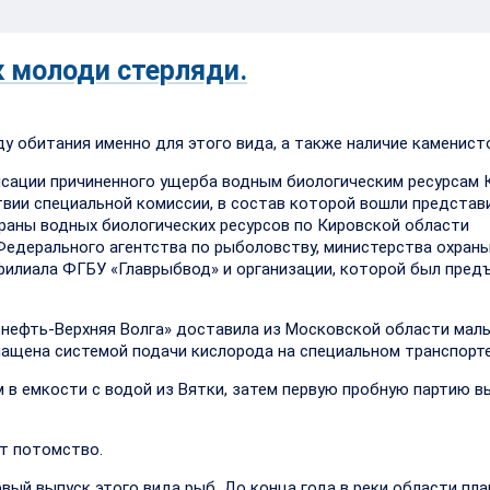
к молоди стерляди.
 обитания именно для этого вида, а также наличие каменисто
нсации причиненного ущерба водным биологическим ресурсам 
твии специальной комиссии, в состав которой вошли представ
храны водных биологических ресурсов по Кировской области
едерального агентства по рыболовству, министерства охран
филиала ФГБУ «Главрыбвод» и организации, которой был пред
нефть-Верхняя Волга» доставила из Московской области мал
нащена системой подачи кислорода на специальном транспорте
в емкости с водой из Вятки, затем первую пробную партию в
ст потомство.
рвый выпуск этого вида рыб. До конца года в реки области пл