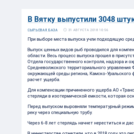
В Вятку выпустили 3048 шту
31 АВГУСТА 2018 10:56
СЫРЬЕВАЯ БАЗА
При выборе места выпуска учли подходящую среду
Выпуск ценных видов рыб проводился для компе
области. Весь процесс выпуска прошел в присутс
Отдела государственного контроля, надзора и о
Средневолжского территориального управления Ф
окружающей среды региона, Камско-Уральского 
расчет ущерба.
Для компенсации причиненного ущерба АО «Транс
стерляди в изотермической емкости, которая ос
Перед выпуском выровняли температурный режим 
реку через специальную трубу.
Через 6-8 лет стерлядь начнет нереститься и да
В министерстве отметили, что в 2018 году это пе