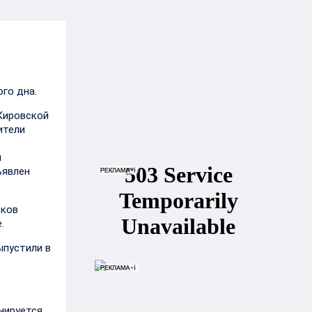
го дна.
Кировской
ители
ы
ъявлен
ьков
.
ыпустили в
анируется