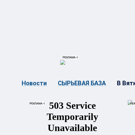
{{ITEM.TITLE}}
{{ITEM.TITLE
В Вят
Новости
СЫРЬЕВАЯ БАЗА