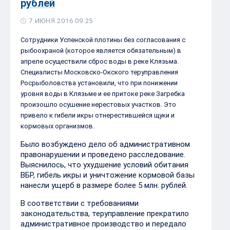
рублей
7 ИЮНЯ 2016 09:25
Сотрудники Успенской плотины без согласования с
рыбоохраной (которое является обязательным) в
апреле осуществили сброс воды в реке Клязьма.
Специалисты Московско-Окского теруправления
Росрыболовства установили, что при понижении
уровня воды в Клязьме и ее притоке реке Загребка
произошло осушение нерестовых участков. Это
привело к гибели икры отнерестившейся щуки и
кормовых организмов.
Было возбуждено дело об административном
правонарушении и проведено расследование.
Выяснилось, что ухудшение условий обитания
ВБР, гибель икры и уничтожение кормовой базы
нанесли ущерб в размере более 5 млн. рублей.
В соответствии с требованиями
законодательства, теруправление прекратило
административное производство и передало