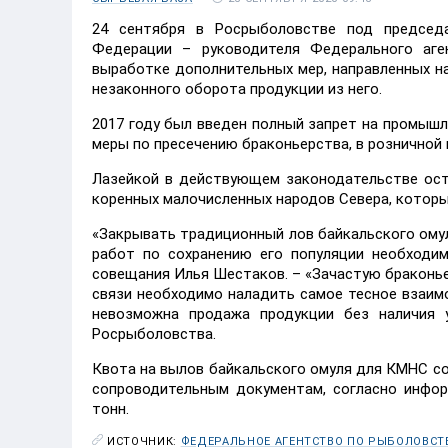
24 сентября в Росрыболовстве под председа
Федерации – руководителя Федерального аг
выработке дополнительных мер, направленных н
незаконного оборота продукции из него.
2017 году был введен полный запрет на промышл
меры по пресечению браконьерства, в розничной
Лазейкой в действующем законодательстве ост
коренных малочисленных народов Севера, которы
«Закрывать традиционный лов байкальского ому
работ по сохранению его популяции необходи
совещания Илья Шестаков. – «Зачастую браконье
связи необходимо наладить самое тесное взаим
невозможна продажа продукции без наличия 
Росрыболовства.
Квота на вылов байкальского омуля для КМНС со
сопроводительным документам, согласно инфор
тонн.
ИСТОЧНИК:
ФЕДЕРАЛЬНОЕ АГЕНТСТВО ПО РЫБОЛОВСТ