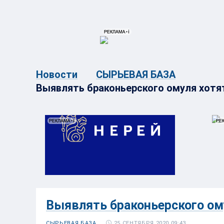
{{ITEM.TITLE}}
{{ITEM.TITLE}
Новости
СЫРЬЕВАЯ БАЗА
Выявлять браконьерского омуля хот
Выявлять браконьерского ом
25 СЕНТЯБРЯ 2020 09:43
СЫРЬЕВАЯ БАЗА