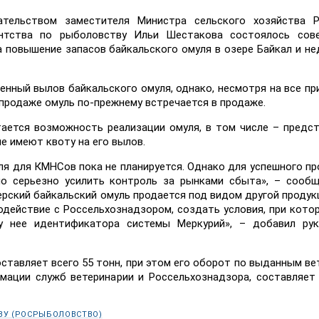
тельством заместителя Министра сельского хозяйства Р
ентства по рыболовству Ильи Шестакова состоялось сов
а повышение запасов байкальского омуля в озере Байкал и н
енный вылов байкальского омуля, однако, несмотря на все п
 продаже омуль по-прежнему встречается в продаже.
ается возможность реализации омуля, в том числе – предс
е имеют квоту на его вылов.
ля для КМНСов пока не планируется. Однако для успешного п
мо серьезно усилить контроль за рынками сбыта», – сооб
рский байкальский омуль продается под видом другой продукц
одействие с Россельхознадзором, создать условия, при кото
у нее идентификатора системы Меркурий», – добавил рук
ставляет всего 55 тонн, при этом его оборот по выданным ве
мации служб ветеринарии и Россельхознадзора, составляет
ВУ (РОСРЫБОЛОВСТВО)