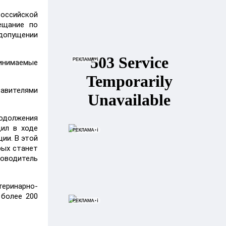
оссийской
ещание по
едопущении
ринимаемые
тавителями
родолжения
щил в ходе
ии. В этой
рых станет
оводитель
теринарно-
 более 200